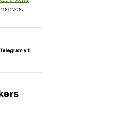
nativos.
 Telegram y 11
kers