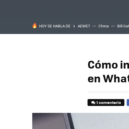
HOY SE HABLA DE
AEMET
China
Bill Ga
Cómo in
en Wha
1 comentario