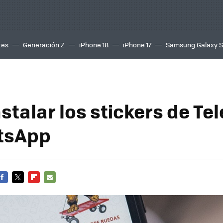
tes
Generación Z
iPhone 18
iPhone 17
Samsung Galaxy 
stalar los stickers de Te
tsApp
FACEBOOK
TWITTER
FLIPBOARD
E-
MAIL