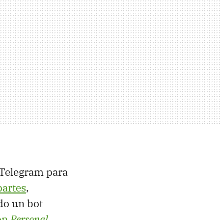
e Telegram para
partes
,
do un bot
ión
Personal