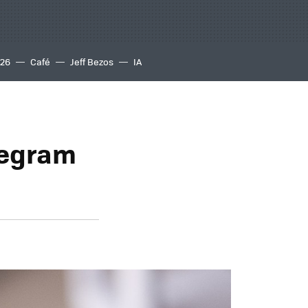
S26
Café
Jeff Bezos
IA
legram