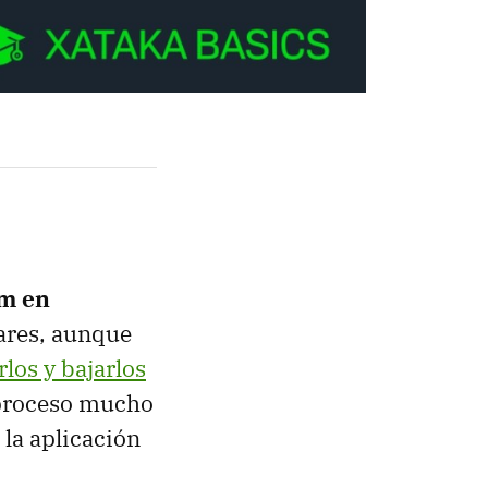
am en
lares, aunque
rlos y bajarlos
 proceso mucho
la aplicación