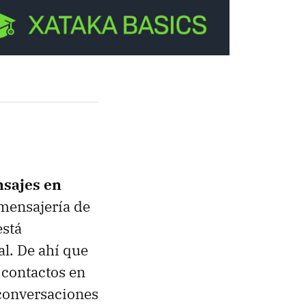
nsajes en
e mensajería de
está
al. De ahí que
 contactos en
 conversaciones