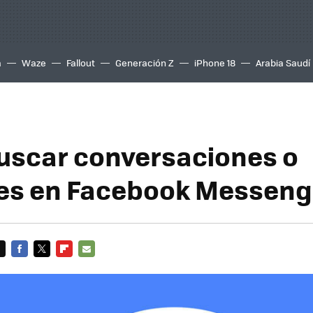
a
Waze
Fallout
Generación Z
iPhone 18
Arabia Saudí
scar conversaciones o
es en Facebook Messeng
FACEBOOK
TWITTER
FLIPBOARD
E-
MAIL