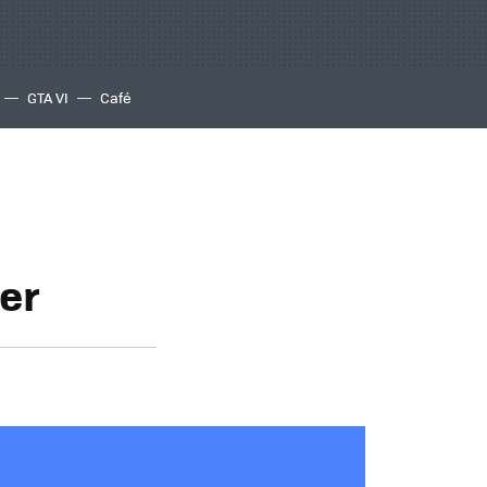
GTA VI
Café
er