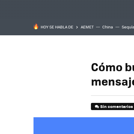
HOY SE HABLA DE
AEMET
China
Sequí
Cómo bu
mensaj
Sin comentarios