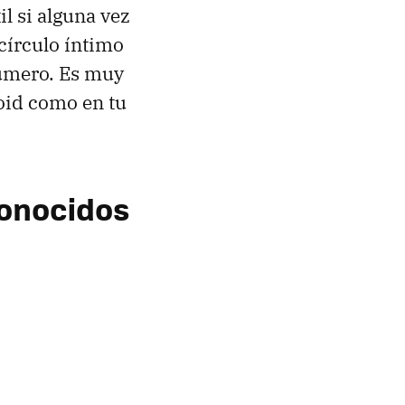
l si alguna vez
 círculo íntimo
 número. Es muy
roid como en tu
onocidos