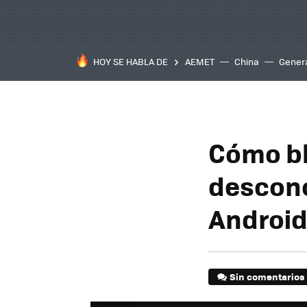
HOY SE HABLA DE
AEMET
China
Gener
Cómo b
descono
Android
Sin comentarios