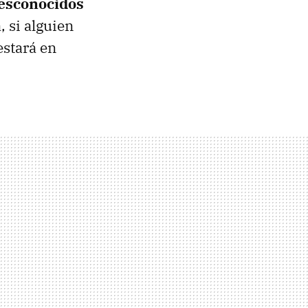
esconocidos
 si alguien
estará en