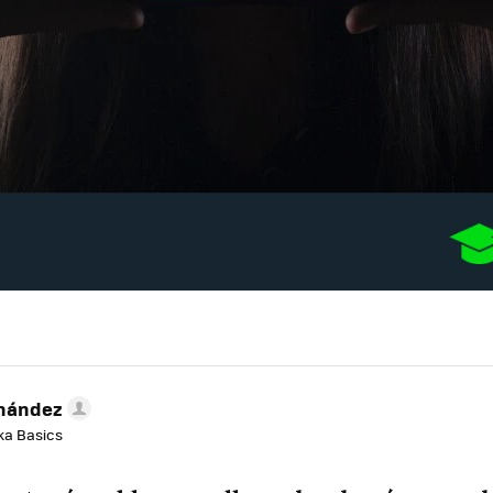
rnández
aka Basics