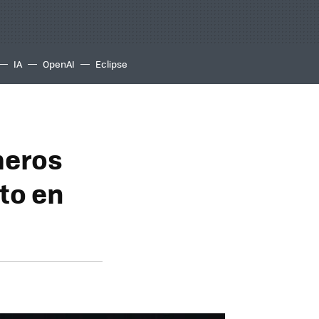
IA
OpenAI
Eclipse
meros
to en