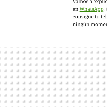
Vamos a expli
en
WhatsApp
,
consigue tu te
ningún moment