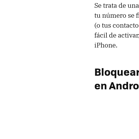
Se trata de un
tu número se fi
(o tus contact
fácil de activ
iPhone.
Bloquear
en Andro