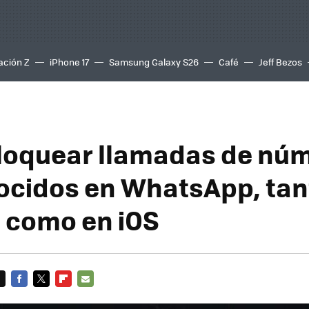
ación Z
iPhone 17
Samsung Galaxy S26
Café
Jeff Bezos
loquear llamadas de nú
cidos en WhatsApp, tan
 como en iOS
FACEBOOK
TWITTER
FLIPBOARD
E-