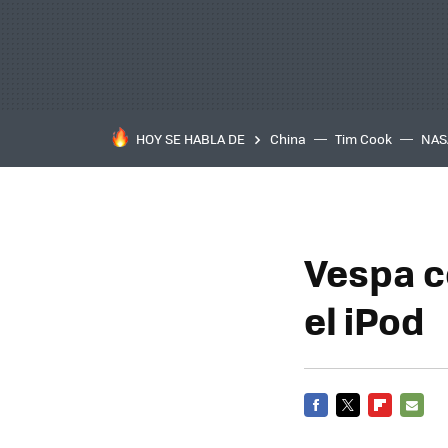
HOY SE HABLA DE
China
Tim Cook
NAS
Vespa c
el iPod
FACEBOOK
TWITTER
FLIPBOARD
E-