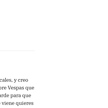
ales, y creo
obre Vespas que
arde para que
e viene quieres