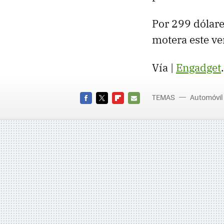
Por 299 dólare
motera este ve
Vía |
Engadget
TEMAS
Automóvil
FACEBOOK
TWITTER
FLIPBOARD
E-
MAIL