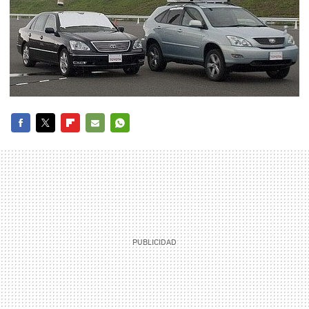
FACEBOOK
TWITTER
FLIPBOARD
E-
WHATSAPP
MAIL