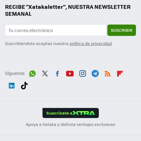
RECIBE "Xatakaletter", NUESTRA NEWSLETTER
SEMANAL
SUSCRIBIR
Suscribiéndote aceptas nuestra
política de privacidad
Síguenos
Wh
Twit
Fac
You
Inst
Tele
RSS
Flip
ats
ter
ebo
tub
agr
gra
boa
Link
Tikt
App
ok
e
am
m
rd
edI
ok
Suscríbete a
n
Apoya a Xataka y disfruta ventajas exclusivas