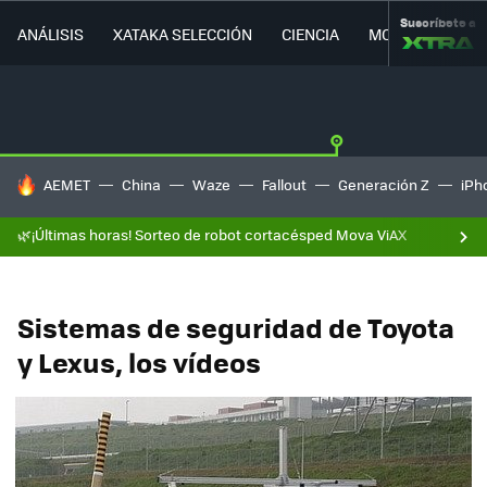
Suscríbete a
ANÁLISIS
XATAKA SELECCIÓN
CIENCIA
MOVILIDAD
HOY SE HABLA DE
AEMET
China
Waze
Fallout
Generación Z
iPh
🌿¡Últimas horas! Sorteo de robot cortacésped Mova ViAX
Sistemas de seguridad de Toyota
y Lexus, los vídeos