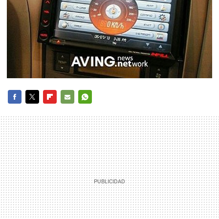
FACEBOOK
TWITTER
FLIPBOARD
E-
WHATSAPP
MAIL