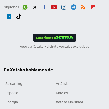
Síguenos
Wh
Twit
Fac
You
Inst
Tele
RSS
Flip
ats
ter
ebo
tub
agr
gra
boa
Link
Tikt
App
ok
e
am
m
rd
edI
ok
Suscríbete a
n
Apoya a Xataka y disfruta ventajas exclusivas
En Xataka hablamos de...
Streaming
Análisis
Espacio
Móviles
Energía
Xataka Movilidad