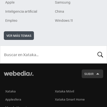
Apple
Samsung
Inteligencia artificial
China
Empleo
Windows 11
VER MÁS TEMAS
BUSCA
SUBIR
Xataka
Xataka Móvil
Applesfera
Xataka Smart Home