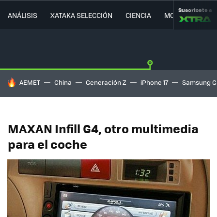
Suscríbete a
ANÁLISIS
XATAKA SELECCIÓN
CIENCIA
MOVILIDAD
HOY SE HABLA DE
AEMET
China
Generación Z
iPhone 17
Samsung G
MAXAN Infill G4, otro multimedia
para el coche