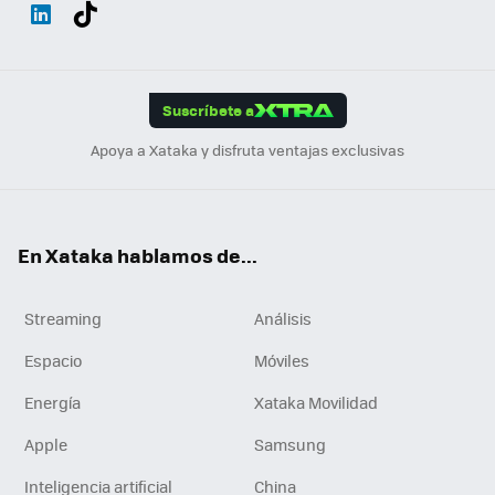
Wh
Twit
Fac
You
Inst
Tele
RSS
Flip
ats
ter
ebo
tub
agr
gra
boa
Link
Tikt
App
ok
e
am
m
rd
edI
ok
Suscríbete a
n
Apoya a Xataka y disfruta ventajas exclusivas
En Xataka hablamos de...
Streaming
Análisis
Espacio
Móviles
Energía
Xataka Movilidad
Apple
Samsung
Inteligencia artificial
China