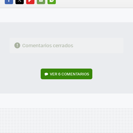
FACEBOOK
TWITTER
FLIPBOARD
E-
WHATSAPP
MAIL
Comentarios cerrados
VER
6 COMENTARIOS