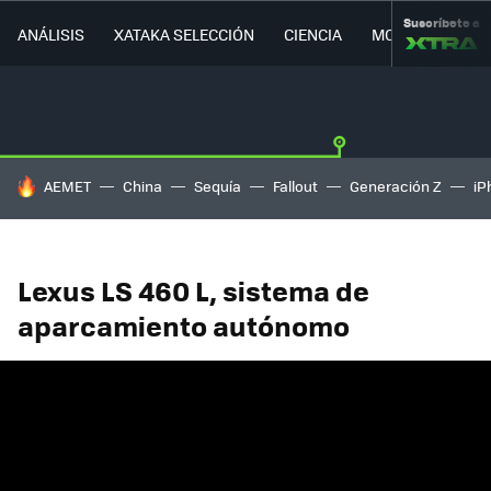
Suscríbete a
ANÁLISIS
XATAKA SELECCIÓN
CIENCIA
MOVILIDAD
HOY SE HABLA DE
AEMET
China
Sequía
Fallout
Generación Z
iP
Lexus LS 460 L, sistema de
aparcamiento autónomo