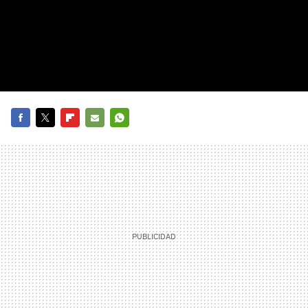
FACEBOOK
TWITTER
FLIPBOARD
E-
WHATSAPP
MAIL