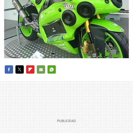
FACEBOOK
TWITTER
FLIPBOARD
E-
WHATSAPP
MAIL