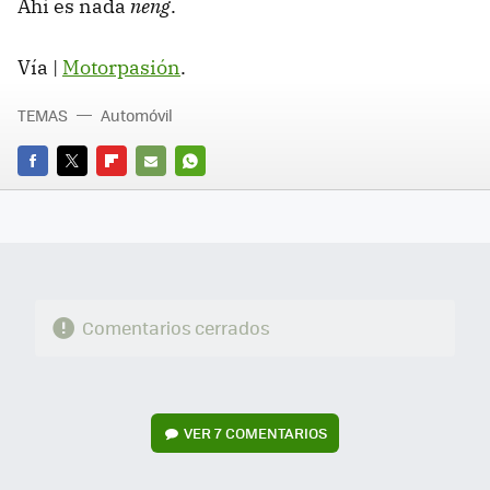
Ahí es nada
neng
.
Vía |
Motorpasión
.
TEMAS
Automóvil
FACEBOOK
TWITTER
FLIPBOARD
E-
WHATSAPP
MAIL
Comentarios cerrados
VER
7 COMENTARIOS