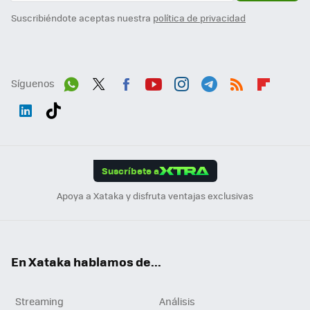
Suscribiéndote aceptas nuestra
política de privacidad
Síguenos
Wh
Twit
Fac
You
Inst
Tele
RSS
Flip
ats
ter
ebo
tub
agr
gra
boa
Link
Tikt
App
ok
e
am
m
rd
edI
ok
Suscríbete a
n
Apoya a Xataka y disfruta ventajas exclusivas
En Xataka hablamos de...
Streaming
Análisis