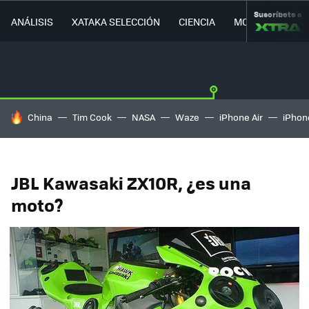
Suscríbete a
ANÁLISIS
XATAKA SELECCIÓN
CIENCIA
MOVILIDAD
HOY SE HABLA DE
China
Tim Cook
NASA
Waze
iPhone Air
iPhone
JBL Kawasaki ZX10R, ¿es una
moto?