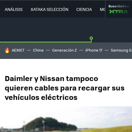
Suscríbete a
ANÁLISIS
XATAKA SELECCIÓN
CIENCIA
MOVILIDAD
HOY SE HABLA DE
AEMET
China
Generación Z
iPhone 17
Samsung G
Daimler y Nissan tampoco
quieren cables para recargar sus
vehículos eléctricos