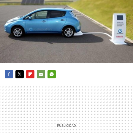
FACEBOOK
TWITTER
FLIPBOARD
E-
WHATSAPP
MAIL