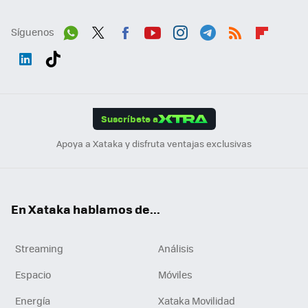
Síguenos
Wh
Twit
Fac
You
Inst
Tele
RSS
Flip
ats
ter
ebo
tub
agr
gra
boa
Link
Tikt
App
ok
e
am
m
rd
edI
ok
Suscríbete a
n
Apoya a Xataka y disfruta ventajas exclusivas
En Xataka hablamos de...
Streaming
Análisis
Espacio
Móviles
Energía
Xataka Movilidad