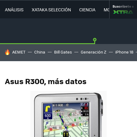
Suscríbete a
ANÁLISIS
XATAKA SELECCIÓN
CIENCIA
MOVILIDAD
HOY SE HABLA DE
AEMET
China
Bill Gates
Generación Z
iPhone 18
Asus R300, más datos