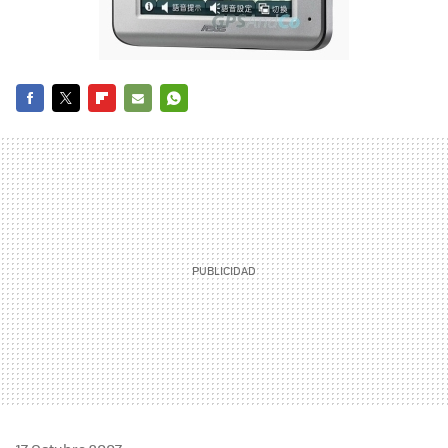
FACEBOOK
TWITTER
FLIPBOARD
E-
WHATSAPP
MAIL