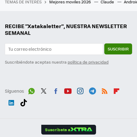
TEMAS DE INTERÉS
Mejores moviles 2026
Claude
Androi
RECIBE "Xatakaletter", NUESTRA NEWSLETTER
SEMANAL
SUSCRIBIR
Suscribiéndote aceptas nuestra
política de privacidad
Síguenos
Wh
Twit
Fac
You
Inst
Tele
RSS
Flip
ats
ter
ebo
tub
agr
gra
boa
Link
Tikt
App
ok
e
am
m
rd
edI
ok
Suscríbete a
n