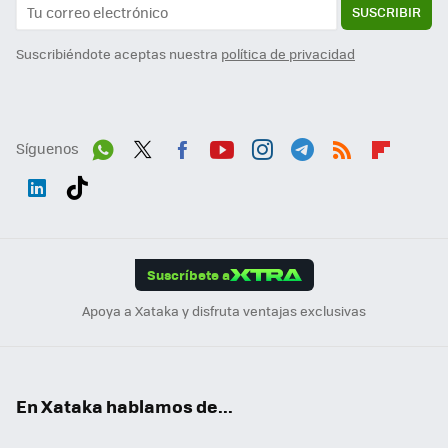
SUSCRIBIR
Suscribiéndote aceptas nuestra
política de privacidad
Síguenos
Wh
Twit
Fac
You
Inst
Tele
RSS
Flip
ats
ter
ebo
tub
agr
gra
boa
Link
Tikt
App
ok
e
am
m
rd
edI
ok
Suscríbete a
n
Apoya a Xataka y disfruta ventajas exclusivas
En Xataka hablamos de...