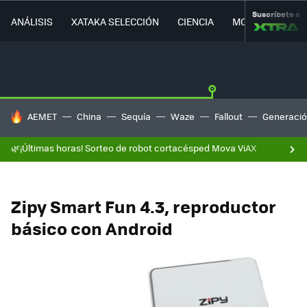
Suscríbete a
ANÁLISIS
XATAKA SELECCIÓN
CIENCIA
MOVILIDAD
HOY SE HABLA DE
AEMET
China
Sequía
Waze
Fallout
Generació
🌿¡Últimas horas! Sorteo de robot cortacésped Mova ViAX
Zipy Smart Fun 4.3, reproductor
básico con Android