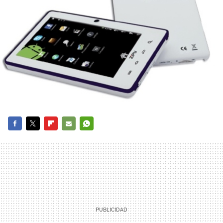
FACEBOOK
TWITTER
FLIPBOARD
E-
WHATSAPP
MAIL