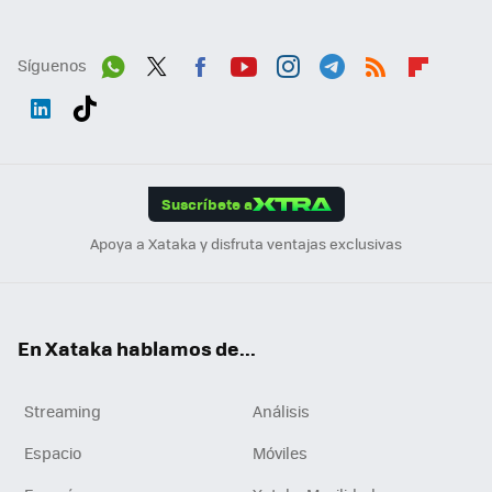
Síguenos
Wh
Twit
Fac
You
Inst
Tele
RSS
Flip
ats
ter
ebo
tub
agr
gra
boa
Link
Tikt
App
ok
e
am
m
rd
edI
ok
Suscríbete a
n
Apoya a Xataka y disfruta ventajas exclusivas
En Xataka hablamos de...
Streaming
Análisis
Espacio
Móviles