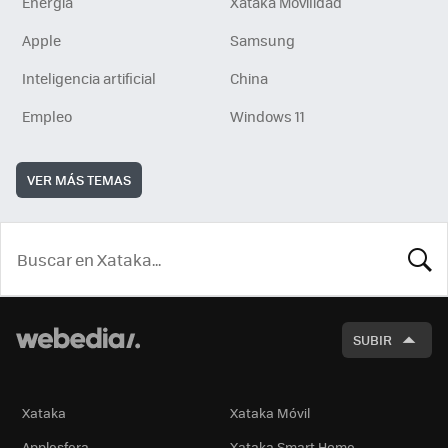
Energía
Xataka Movilidad
Apple
Samsung
Inteligencia artificial
China
Empleo
Windows 11
VER MÁS TEMAS
BUSCA
SUBIR
Xataka
Xataka Móvil
Applesfera
Xataka Smart Home