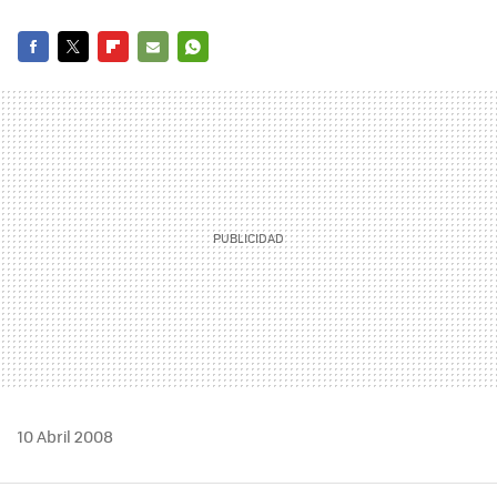
FACEBOOK
TWITTER
FLIPBOARD
E-
WHATSAPP
MAIL
10 Abril 2008