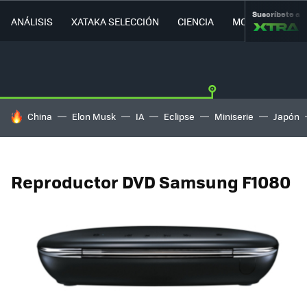
Suscríbete a
ANÁLISIS
XATAKA SELECCIÓN
CIENCIA
MOVILIDAD
HOY SE HABLA DE
China
Elon Musk
IA
Eclipse
Miniserie
Japón
Reproductor DVD Samsung F1080