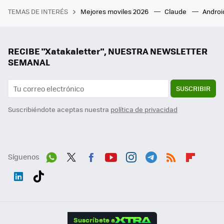
TEMAS DE INTERÉS
Mejores moviles 2026
Claude
Androi
RECIBE "Xatakaletter", NUESTRA NEWSLETTER
SEMANAL
SUSCRIBIR
Suscribiéndote aceptas nuestra
política de privacidad
Síguenos
Wh
Twit
Fac
You
Inst
Tele
RSS
Flip
ats
ter
ebo
tub
agr
gra
boa
Link
Tikt
App
ok
e
am
m
rd
edI
ok
Suscríbete a
n