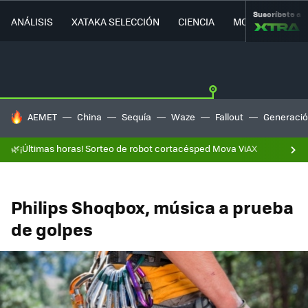
Suscríbete a
ANÁLISIS
XATAKA SELECCIÓN
CIENCIA
MOVILIDAD
HOY SE HABLA DE
AEMET
China
Sequía
Waze
Fallout
Generació
🌿¡Últimas horas! Sorteo de robot cortacésped Mova ViAX
Philips Shoqbox, música a prueba
de golpes