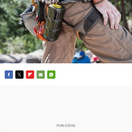
FACEBOOK
TWITTER
FLIPBOARD
E-
WHATSAPP
MAIL