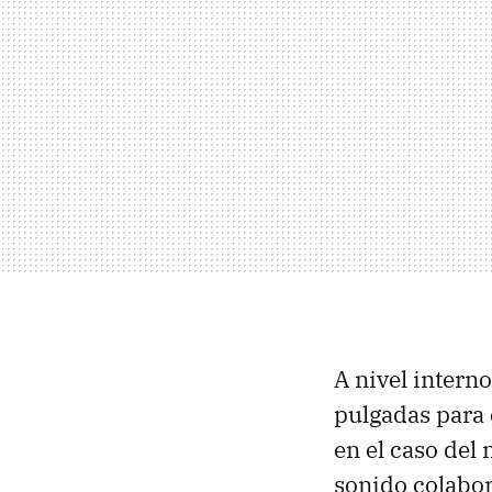
A nivel intern
pulgadas para 
en el caso del
sonido colabor