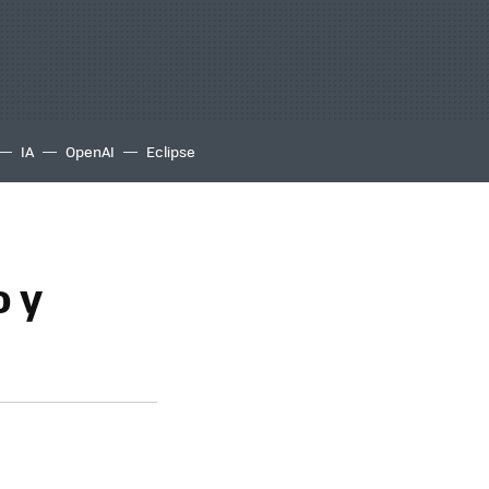
IA
OpenAI
Eclipse
 y