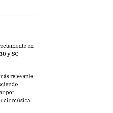
rectamente en
30 y SC-
 más relevante
duciendo
ar por
ducir música