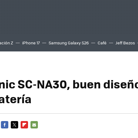
ación Z
iPhone 17
Samsung Galaxy S26
Café
Jeff Bezos
ic SC-NA30, buen diseño
atería
FACEBOOK
TWITTER
FLIPBOARD
E-