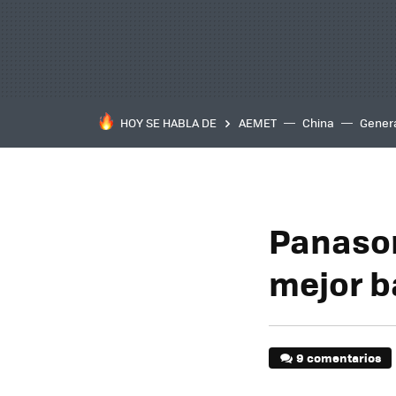
HOY SE HABLA DE
AEMET
China
Gener
Panason
mejor b
9 comentarios