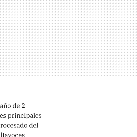
maño de 2
es principales
procesado del
altavoces