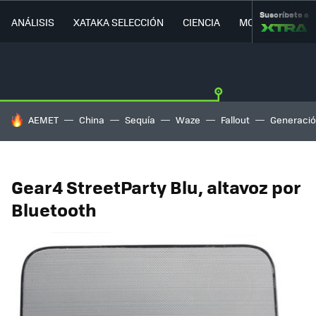
Suscríbete a
ANÁLISIS
XATAKA SELECCIÓN
CIENCIA
MOVILIDAD
HOY SE HABLA DE
AEMET
China
Sequía
Waze
Fallout
Generació
Gear4 StreetParty Blu, altavoz por
Bluetooth