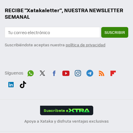
RECIBE "Xatakaletter", NUESTRA NEWSLETTER
SEMANAL
SUSCRIBIR
Suscribiéndote aceptas nuestra
política de privacidad
Síguenos
Wh
Twit
Fac
You
Inst
Tele
RSS
Flip
ats
ter
ebo
tub
agr
gra
boa
Link
Tikt
App
ok
e
am
m
rd
edI
ok
Suscríbete a
n
Apoya a Xataka y disfruta ventajas exclusivas