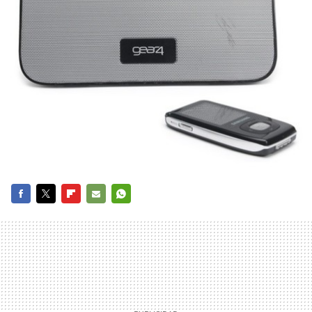
FACEBOOK
TWITTER
FLIPBOARD
E-
WHATSAPP
MAIL