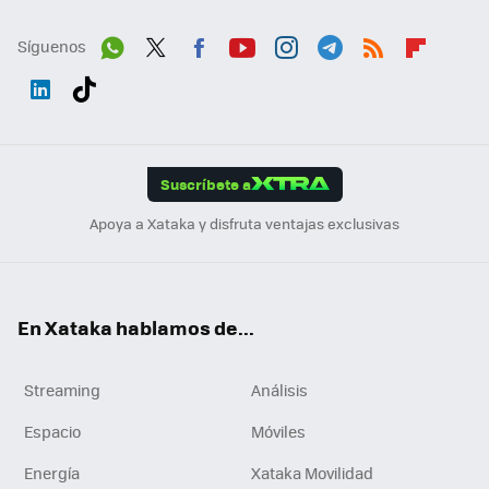
Síguenos
Wh
Twit
Fac
You
Inst
Tele
RSS
Flip
ats
ter
ebo
tub
agr
gra
boa
Link
Tikt
App
ok
e
am
m
rd
edI
ok
Suscríbete a
n
Apoya a Xataka y disfruta ventajas exclusivas
En Xataka hablamos de...
Streaming
Análisis
Espacio
Móviles
Energía
Xataka Movilidad