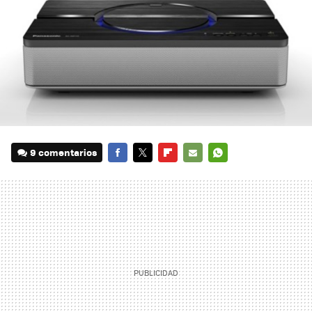
9 comentarios
FACEBOOK
TWITTER
FLIPBOARD
E-
WHATSAPP
MAIL