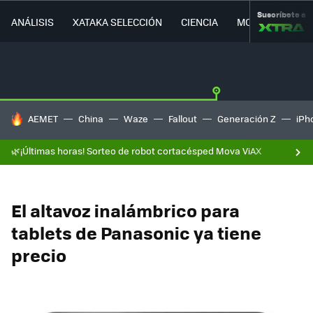
Suscríbete a
ANÁLISIS
XATAKA SELECCIÓN
CIENCIA
MOVILIDAD
HOY SE HABLA DE
AEMET
China
Waze
Fallout
Generación Z
iPh
🌿¡Últimas horas! Sorteo de robot cortacésped Mova ViAX
El altavoz inalámbrico para
tablets de Panasonic ya tiene
precio