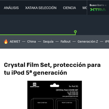
Suscríbete a
ANÁLISIS
XATAKA SELECCIÓN
CIENCIA
MOVILIDAD
HOY SE HABLA DE
AEMET
China
Sequía
Fallout
Generación Z
iP
Crystal Film Set, protección para
tu iPod 5ª generación