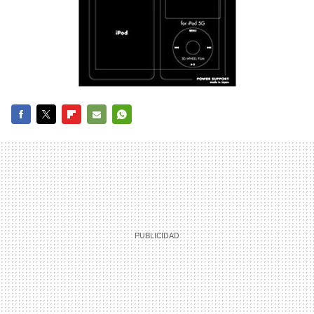
FACEBOOK
TWITTER
FLIPBOARD
E-
WHATSAPP
MAIL