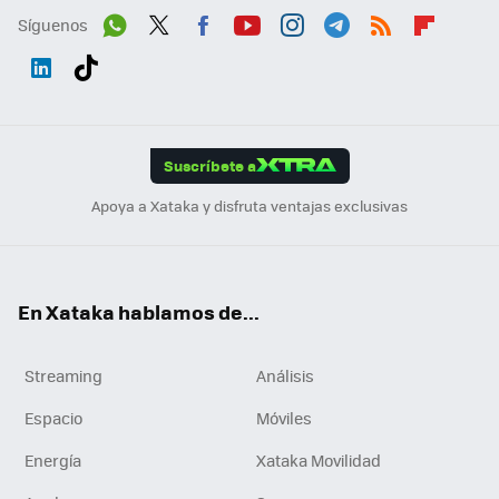
Síguenos
Wh
Twit
Fac
You
Inst
Tele
RSS
Flip
ats
ter
ebo
tub
agr
gra
boa
Link
Tikt
App
ok
e
am
m
rd
edI
ok
Suscríbete a
n
Apoya a Xataka y disfruta ventajas exclusivas
En Xataka hablamos de...
Streaming
Análisis
Espacio
Móviles
Energía
Xataka Movilidad