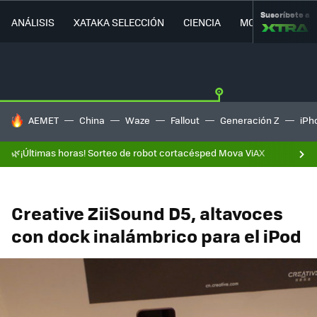
Suscríbete a
ANÁLISIS
XATAKA SELECCIÓN
CIENCIA
MOVILIDAD
HOY SE HABLA DE
AEMET
China
Waze
Fallout
Generación Z
iPh
🌿¡Últimas horas! Sorteo de robot cortacésped Mova ViAX
Creative ZiiSound D5, altavoces
con dock inalámbrico para el iPod