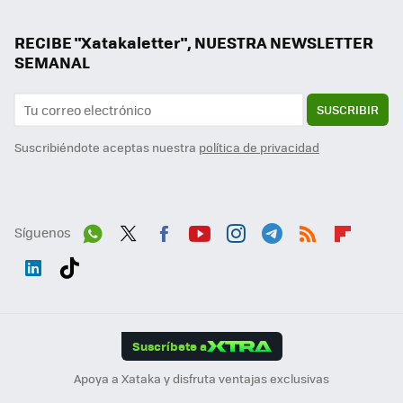
RECIBE "Xatakaletter", NUESTRA NEWSLETTER
SEMANAL
SUSCRIBIR
Suscribiéndote aceptas nuestra
política de privacidad
Síguenos
Wh
Twit
Fac
You
Inst
Tele
RSS
Flip
ats
ter
ebo
tub
agr
gra
boa
Link
Tikt
App
ok
e
am
m
rd
edI
ok
Suscríbete a
n
Apoya a Xataka y disfruta ventajas exclusivas