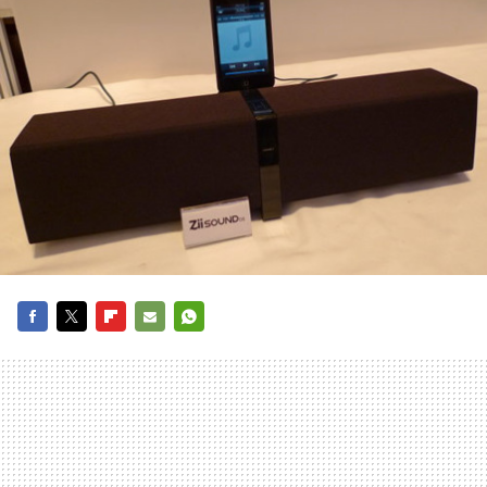
FACEBOOK
TWITTER
FLIPBOARD
E-
WHATSAPP
MAIL