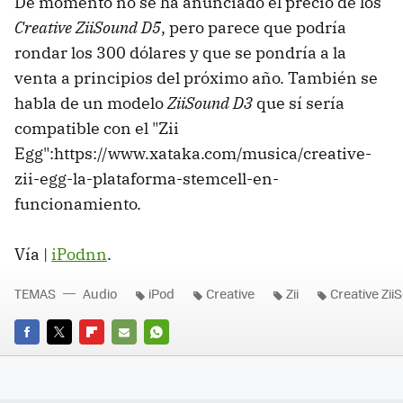
De momento no se ha anunciado el precio de los
Creative ZiiSound D5
, pero parece que podría
rondar los 300 dólares y que se pondría a la
venta a principios del próximo año. También se
habla de un modelo
ZiiSound D3
que sí sería
compatible con el "Zii
Egg":https://www.xataka.com/musica/creative-
zii-egg-la-plataforma-stemcell-en-
funcionamiento.
Vía |
iPodnn
.
TEMAS
Audio
iPod
Creative
Zii
Creative Zi
FACEBOOK
TWITTER
FLIPBOARD
E-
WHATSAPP
MAIL