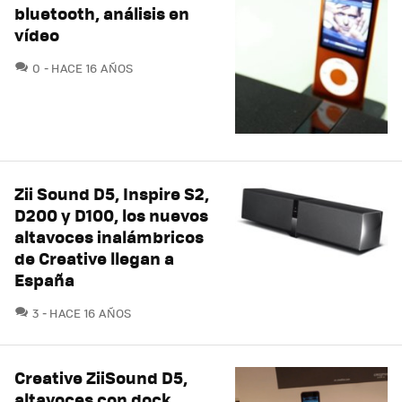
bluetooth, análisis en
vídeo
COMENTARIOS
0
HACE 16 AÑOS
Zii Sound D5, Inspire S2,
D200 y D100, los nuevos
altavoces inalámbricos
de Creative llegan a
España
COMENTARIOS
3
HACE 16 AÑOS
Creative ZiiSound D5,
altavoces con dock