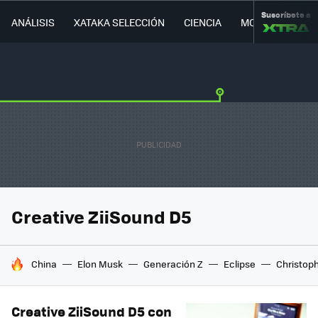
Suscríbete a
ANÁLISIS
XATAKA SELECCIÓN
CIENCIA
MOVILIDAD
Creative ZiiSound D5
HOY SE HABLA DE
China
Elon Musk
Generación Z
Eclipse
Christop
Creative ZiiSound D5 con