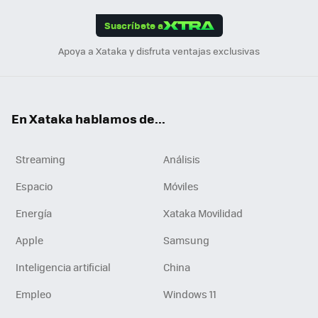
App
ok
e
am
m
rd
edI
ok
Suscríbete a
n
Apoya a Xataka y disfruta ventajas exclusivas
En Xataka hablamos de...
Streaming
Análisis
Espacio
Móviles
Energía
Xataka Movilidad
Apple
Samsung
Inteligencia artificial
China
Empleo
Windows 11