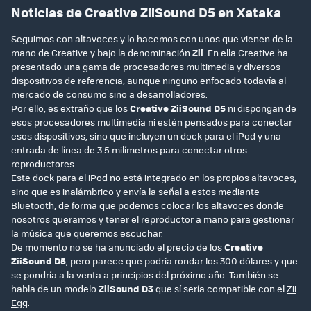
Noticias de Creative ZiiSound D5 en Xataka
Seguimos con altavoces y lo hacemos con unos que vienen de la
mano de Creative y bajo la denominación
Zii
. En ella Creative ha
presentado una gama de procesadores multimedia y diversos
dispositivos de referencia, aunque ninguno enfocado todavía al
mercado de consumo sino a desarrolladores.
Por ello, es extraño que los
Creative ZiiSound D5
ni dispongan de
esos procesadores multimedia ni estén pensados para conectar
esos dispositivos, sino que incluyen un dock para el iPod y una
entrada de línea de 3.5 milímetros para conectar otros
reproductores.
Este dock para el iPod no está integrado en los propios altavoces,
sino que es inalámbrico y envía la señal a estos mediante
Bluetooth, de forma que podemos colocar los altavoces donde
nosotros queramos y tener el reproductor a mano para gestionar
la música que queremos escuchar.
De momento no se ha anunciado el precio de los
Creative
ZiiSound D5
, pero parece que podría rondar los 300 dólares y que
se pondría a la venta a principios del próximo año. También se
habla de un modelo
ZiiSound D3
que sí sería compatible con el
Zii
Egg
.