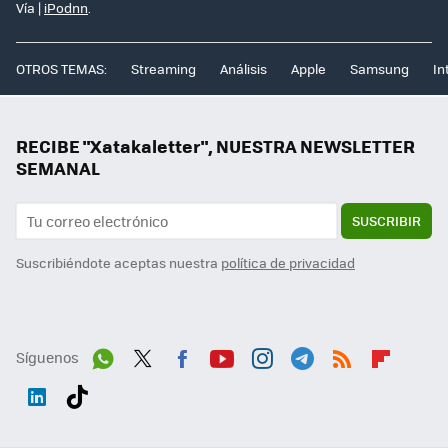
Vía |
iPodnn
.
OTROS TEMAS:
Streaming
Análisis
Apple
Samsung
In
RECIBE "Xatakaletter", NUESTRA NEWSLETTER
SEMANAL
SUSCRIBIR
Suscribiéndote aceptas nuestra
política de privacidad
Síguenos
Wh
Twit
Fac
You
Inst
Tele
RSS
Flip
ats
ter
ebo
tub
agr
gra
boa
Link
Tikt