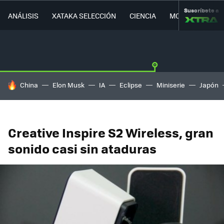
Suscríbete a
ANÁLISIS
XATAKA SELECCIÓN
CIENCIA
MOVILIDAD
HOY SE HABLA DE
China
Elon Musk
IA
Eclipse
Miniserie
Japón
Creative Inspire S2 Wireless, gran
sonido casi sin ataduras