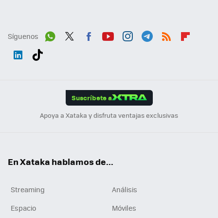
Síguenos
Wh
Twit
Fac
You
Inst
Tele
RSS
Flip
ats
ter
ebo
tub
agr
gra
boa
Link
Tikt
App
ok
e
am
m
rd
edI
ok
Suscríbete a
n
Apoya a Xataka y disfruta ventajas exclusivas
En Xataka hablamos de...
Streaming
Análisis
Espacio
Móviles