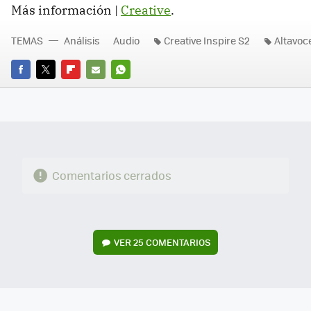
Más información |
Creative
.
TEMAS
Análisis
Audio
Creative Inspire S2
Altavoc
FACEBOOK
TWITTER
FLIPBOARD
E-
WHATSAPP
MAIL
Comentarios cerrados
VER
25 COMENTARIOS