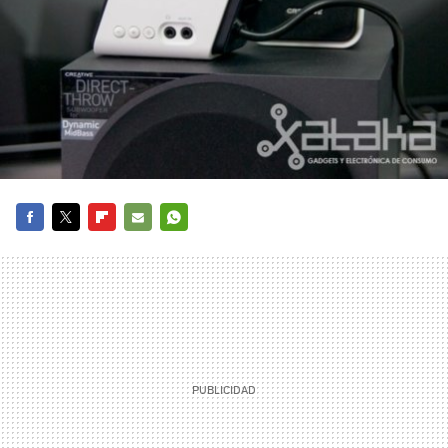
FACEBOOK
TWITTER
FLIPBOARD
E-
WHATSAPP
MAIL