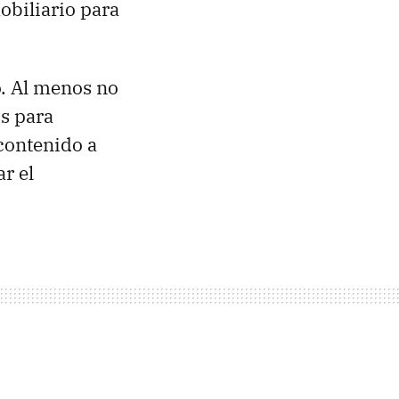
obiliario para
o. Al menos no
os para
 contenido a
r el