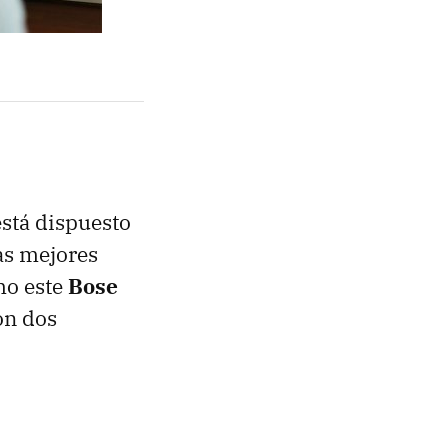
stá dispuesto
las mejores
mo este
Bose
on dos