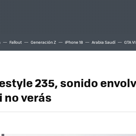
a
Fallout
Generación Z
iPhone 18
Arabia Saudí
GTA VI
festyle 235, sonido envol
i no verás