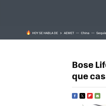
HOY SE HABLA DE
AEMET
China
Sequí
Bose Li
que cas
FACEBOOK
TWITTER
FLIPBOARD
E-