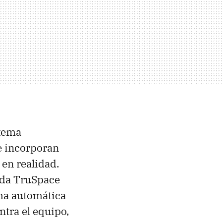
stema
ue incorporan
en realidad.
ada TruSpace
rma automática
ntra el equipo,