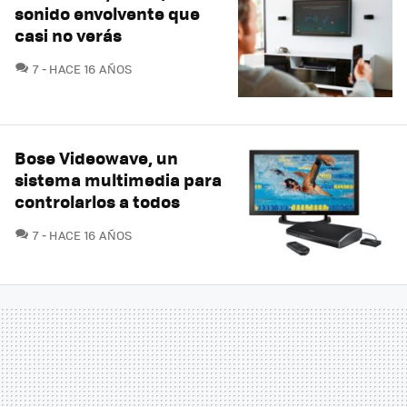
sonido envolvente que
casi no verás
COMENTARIOS
7
HACE 16 AÑOS
Bose Videowave, un
sistema multimedia para
controlarlos a todos
COMENTARIOS
7
HACE 16 AÑOS