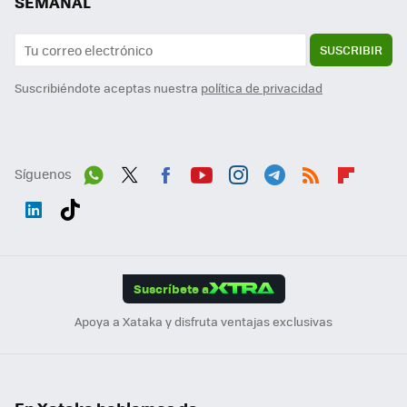
SEMANAL
SUSCRIBIR
Suscribiéndote aceptas nuestra
política de privacidad
Síguenos
Wh
Twit
Fac
You
Inst
Tele
RSS
Flip
ats
ter
ebo
tub
agr
gra
boa
Link
Tikt
App
ok
e
am
m
rd
edI
ok
Suscríbete a
n
Apoya a Xataka y disfruta ventajas exclusivas