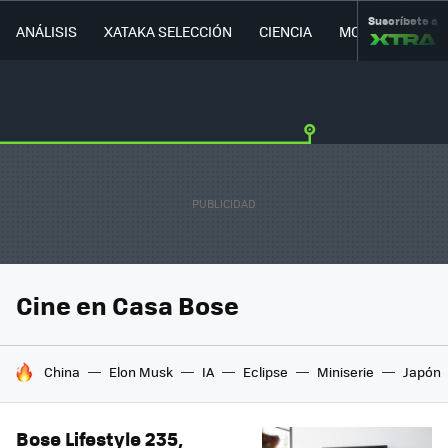
Suscríbete a
ANÁLISIS
XATAKA SELECCIÓN
CIENCIA
MOVILIDAD
Cine en Casa Bose
HOY SE HABLA DE
China
Elon Musk
IA
Eclipse
Miniserie
Japón
Bose Lifestyle 235,