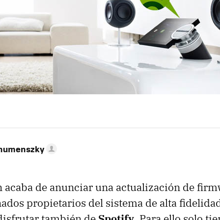
ahumenszky
 acaba de anunciar una actualización de firm
nados propietarios del sistema de alta fidelida
disfrutar también de
Spotify
. Para ello solo t