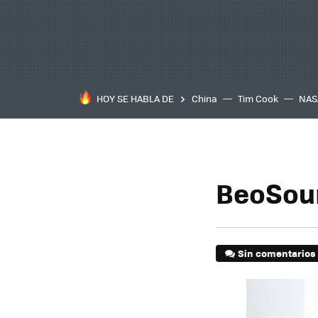
HOY SE HABLA DE
China
Tim Cook
NAS
BeoSoun
Sin comentarios