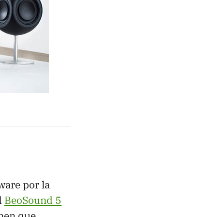
ware por la
d
BeoSound 5
ienen que