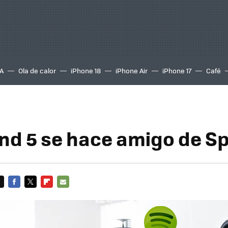
A
Ola de calor
iPhone 18
iPhone Air
iPhone 17
Café
d 5 se hace amigo de Sp
FACEBOOK
TWITTER
FLIPBOARD
E-
MAIL