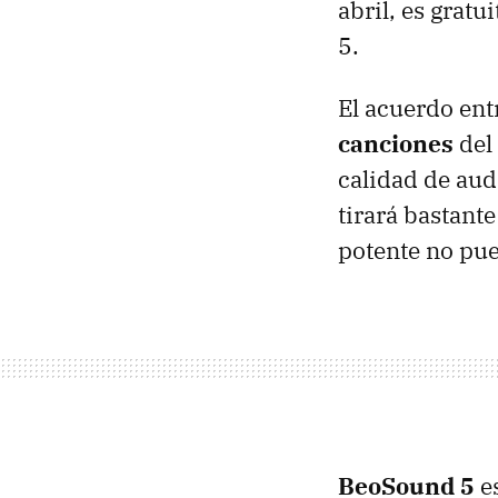
abril, es grat
5.
El acuerdo en
canciones
del 
calidad de aud
tirará bastant
potente no pue
BeoSound 5
es