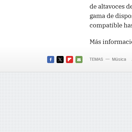
de altavoces d
gama de dispos
compatible has
Más informaci
TEMAS
Música
FACEBOOK
TWITTER
FLIPBOARD
E-
MAIL