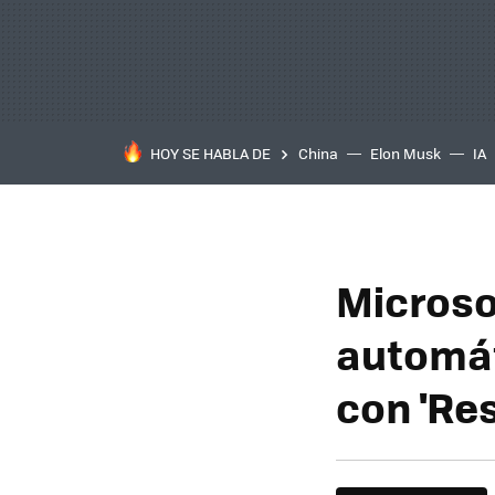
HOY SE HABLA DE
China
Elon Musk
IA
Microso
automát
con 'Re