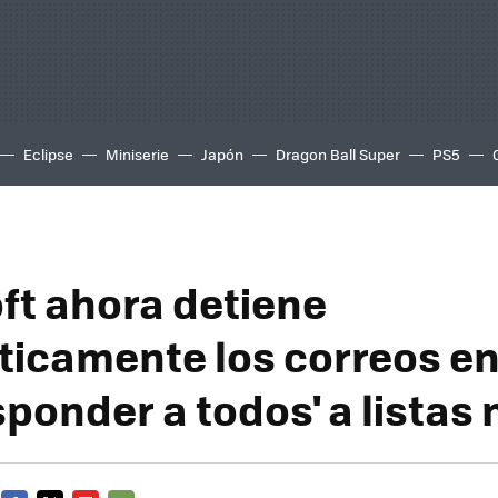
Eclipse
Miniserie
Japón
Dragon Ball Super
PS5
ft ahora detiene
icamente los correos e
sponder a todos' a listas