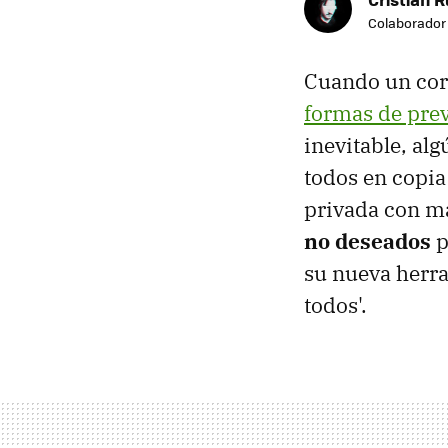
Colaborador
Cuando un cor
formas de prev
inevitable, al
todos en copi
privada con m
no deseados
p
su nueva herr
todos'.