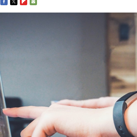
FACEBOOK
TWITTER
FLIPBOARD
E-
MAIL