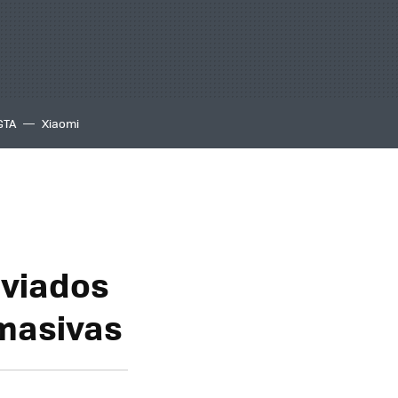
GTA
Xiaomi
nviados
 masivas