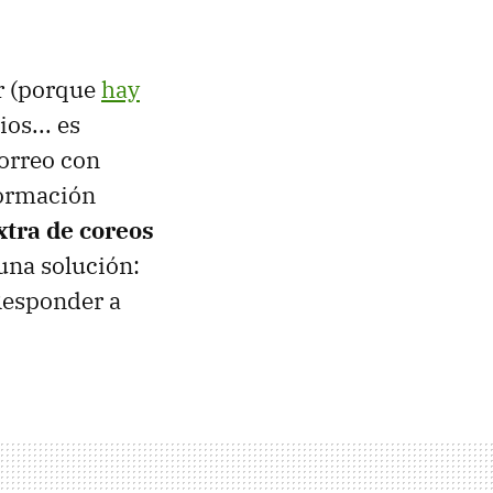
r (porque
hay
ios... es
correo con
formación
xtra de coreos
 una solución:
Responder a