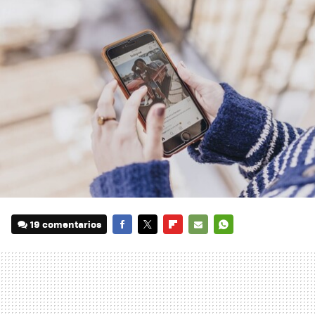
19 comentarios
FACEBOOK
TWITTER
FLIPBOARD
E-
WHATSAPP
MAIL