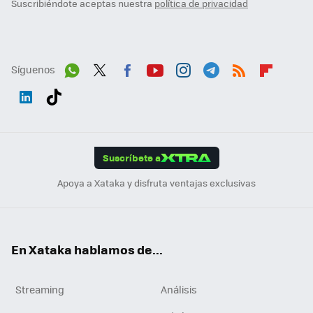
Suscribiéndote aceptas nuestra
política de privacidad
Síguenos
Wh
Twit
Fac
You
Inst
Tele
RSS
Flip
ats
ter
ebo
tub
agr
gra
boa
Link
Tikt
App
ok
e
am
m
rd
edI
ok
Suscríbete a
n
Apoya a Xataka y disfruta ventajas exclusivas
En Xataka hablamos de...
Streaming
Análisis