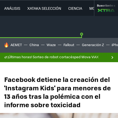
Suscríbete a
ANÁLISIS
XATAKA SELECCIÓN
CIENCIA
MOVILIDAD
HOY SE HABLA DE
AEMET
China
Waze
Fallout
Generación Z
iPh
🌿¡Últimas horas! Sorteo de robot cortacésped Mova ViAX
Facebook detiene la creación del
'Instagram Kids' para menores de
13 años tras la polémica con el
informe sobre toxicidad