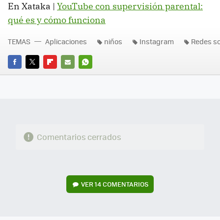
En Xataka |
YouTube con supervisión parental:
qué es y cómo funciona
TEMAS
Aplicaciones
niños
Instagram
Redes so
FACEBOOK
TWITTER
FLIPBOARD
E-
WHATSAPP
MAIL
Comentarios cerrados
VER
14 COMENTARIOS