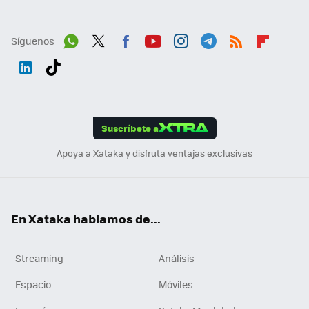
Síguenos
Wh
Twit
Fac
You
Inst
Tele
RSS
Flip
ats
ter
ebo
tub
agr
gra
boa
Link
Tikt
App
ok
e
am
m
rd
edI
ok
Suscríbete a
n
Apoya a Xataka y disfruta ventajas exclusivas
En Xataka hablamos de...
Streaming
Análisis
Espacio
Móviles