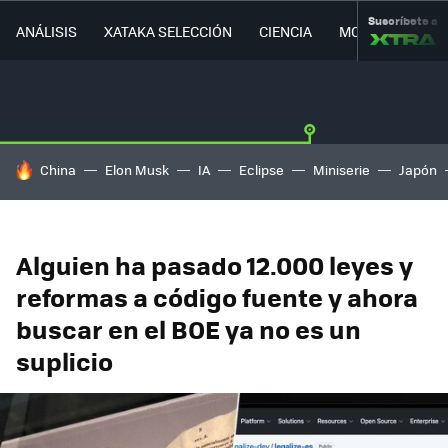
Suscríbete a
ANÁLISIS
XATAKA SELECCIÓN
CIENCIA
MOVILIDAD
HOY SE HABLA DE
China
Elon Musk
IA
Eclipse
Miniserie
Japón
Alguien ha pasado 12.000 leyes y
reformas a código fuente y ahora
buscar en el BOE ya no es un
suplicio