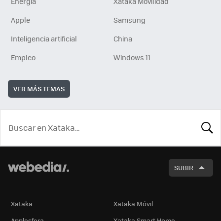
Energía
Xataka Movilidad
Apple
Samsung
Inteligencia artificial
China
Empleo
Windows 11
VER MÁS TEMAS
BUSCA
SUBIR
Xataka
Xataka Móvil
Applesfera
Xataka Smart Home