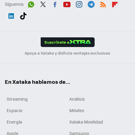
Síguenos
Wh
Twit
Fac
You
Inst
Tele
RSS
Flip
ats
ter
ebo
tub
agr
gra
boa
Link
Tikt
App
ok
e
am
m
rd
edI
ok
Suscríbete a
n
Apoya a Xataka y disfruta ventajas exclusivas
En Xataka hablamos de...
Streaming
Análisis
Espacio
Móviles
Energía
Xataka Movilidad
Apple
Samsung