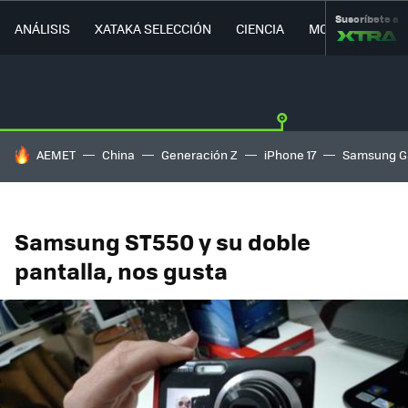
Suscríbete a
ANÁLISIS
XATAKA SELECCIÓN
CIENCIA
MOVILIDAD
HOY SE HABLA DE
AEMET
China
Generación Z
iPhone 17
Samsung G
Samsung ST550 y su doble
pantalla, nos gusta