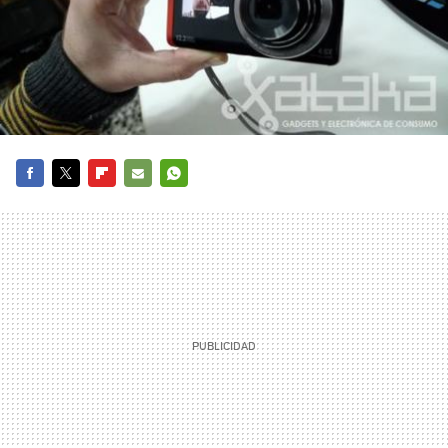
FACEBOOK
TWITTER
FLIPBOARD
E-
WHATSAPP
MAIL