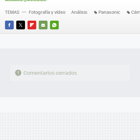
TEMAS
Fotografía y vídeo
Análisis
Panasonic
Cám
FACEBOOK
TWITTER
FLIPBOARD
E-
WHATSAPP
MAIL
Comentarios cerrados