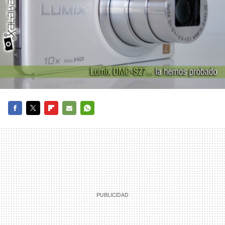
FACEBOOK
TWITTER
FLIPBOARD
E-
WHATSAPP
MAIL