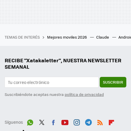
TEMAS DE INTERÉS
Mejores moviles 2026
Claude
Androi
RECIBE "Xatakaletter", NUESTRA NEWSLETTER
SEMANAL
SUSCRIBIR
Suscribiéndote aceptas nuestra
política de privacidad
Síguenos
Wh
Twit
Fac
You
Inst
Tele
RSS
Flip