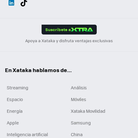
ats
ter
ebo
tub
agr
gra
boa
Link
Tikt
App
ok
e
am
m
rd
edI
ok
Suscríbete a
n
Apoya a Xataka y disfruta ventajas exclusivas
En Xataka hablamos de...
Streaming
Análisis
Espacio
Móviles
Energía
Xataka Movilidad
Apple
Samsung
Inteligencia artificial
China