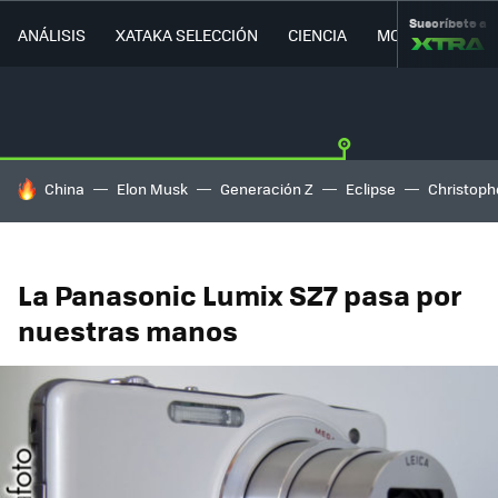
Suscríbete a
ANÁLISIS
XATAKA SELECCIÓN
CIENCIA
MOVILIDAD
HOY SE HABLA DE
China
Elon Musk
Generación Z
Eclipse
Christoph
La Panasonic Lumix SZ7 pasa por
nuestras manos