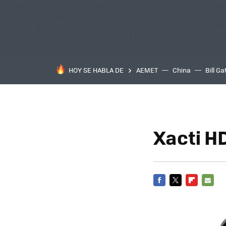
HOY SE HABLA DE
AEMET
China
Bill Ga
Xacti H
FACEBOOK
TWITTER
FLIPBOARD
E-
MAIL