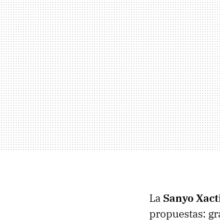
La
Sanyo Xac
propuestas: g