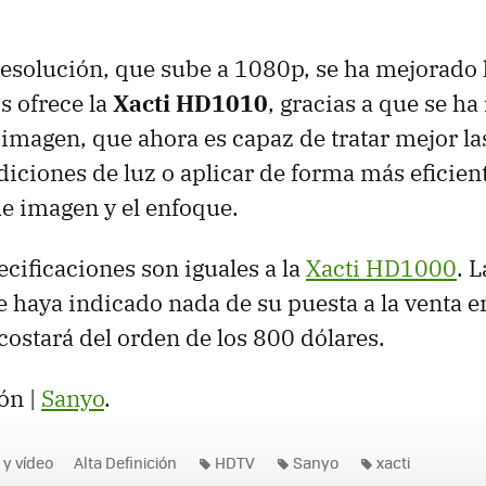
esolución, que sube a 1080p, se ha mejorado l
s ofrece la
Xacti HD1010
, gracias a que se ha
imagen, que ahora es capaz de tratar mejor l
iciones de luz o aplicar de forma más eficient
de imagen y el enfoque.
ecificaciones son iguales a la
Xacti HD1000
. 
haya indicado nada de su puesta a la venta e
ostará del orden de los 800 dólares.
ón |
Sanyo
.
 y vídeo
Alta Definición
HDTV
Sanyo
xacti