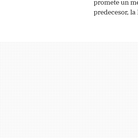
promete un mej
predecesor, l