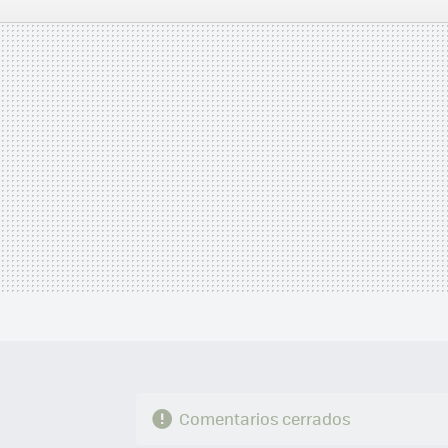
FACEBOOK
TWITTER
FLIPBOARD
E-
MAIL
Comentarios cerrados