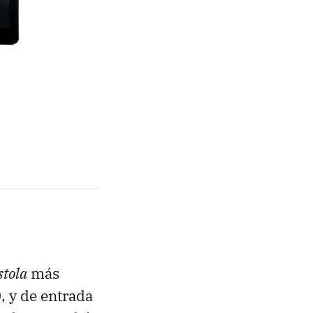
stola
más
0
, y de entrada