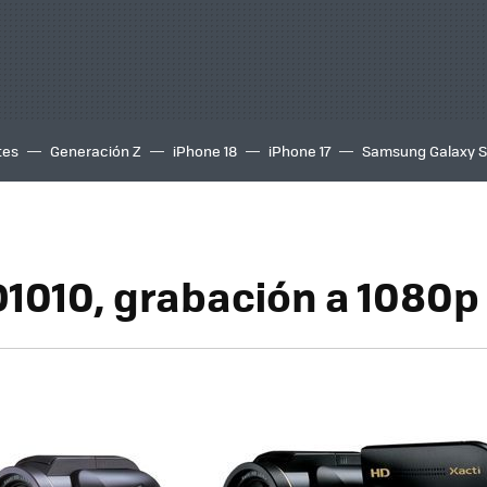
tes
Generación Z
iPhone 18
iPhone 17
Samsung Galaxy 
D1010, grabación a 1080p 