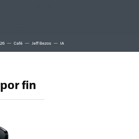
S26
Café
Jeff Bezos
IA
por fin