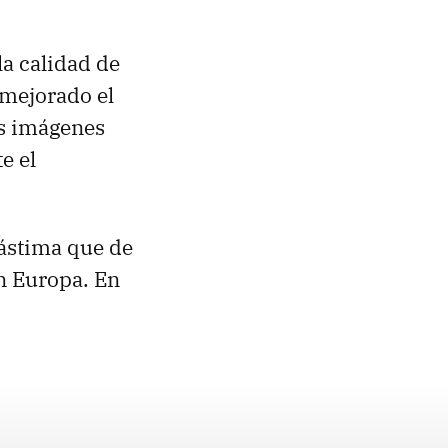
a calidad de
 mejorado el
as imágenes
e el
Lástima que de
n Europa. En