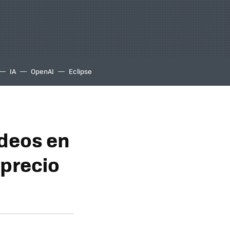
IA
OpenAI
Eclipse
ídeos en
 precio