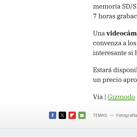
memoria SD/SD
7 horas grabac
Una
videocáma
convenza a los
interesante si
Estará disponib
un precio apr
Vía |
Gizmodo
TEMAS
Fotografía
compacta
FACEBOOK
TWITTER
FLIPBOARD
E-
MAIL