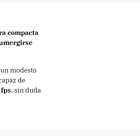
ra compacta
umergirse
n un modesto
 capaz de
 fps
, sin duda