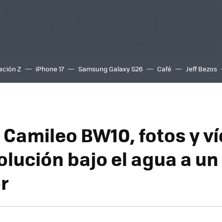
ación Z
iPhone 17
Samsung Galaxy S26
Café
Jeff Bezos
 Camileo BW10, fotos y v
olución bajo el agua a un
r