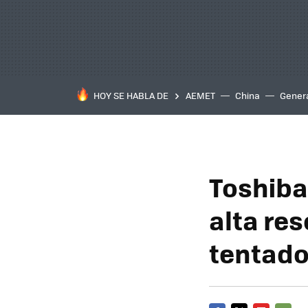
HOY SE HABLA DE
AEMET
China
Gener
Toshiba
alta res
tentado