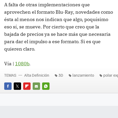
A falta de otras implementaciones que
aprovechen el formato Blu-Ray, novedades como
ésta al menos nos indican que algo, poquísimo
eso sí, se mueve. Por cierto que creo que la
bajada de precios ya se hace más que necesaria
para dar el impulso a ese formato. Si es que
quieren claro.
Vía |
1080b
.
TEMAS
Alta Definición
3D
lanzamiento
polar e
FACEBOOK
TWITTER
FLIPBOARD
E-
WHATSAPP
MAIL