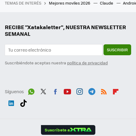
TEMAS DE INTERÉS
Mejores moviles 2026
Claude
Androi
RECIBE "Xatakaletter", NUESTRA NEWSLETTER
SEMANAL
SUSCRIBIR
Suscribiéndote aceptas nuestra
política de privacidad
Síguenos
Wh
Twit
Fac
You
Inst
Tele
RSS
Flip
ats
ter
ebo
tub
agr
gra
boa
Link
Tikt
App
ok
e
am
m
rd
edI
ok
Suscríbete a
n