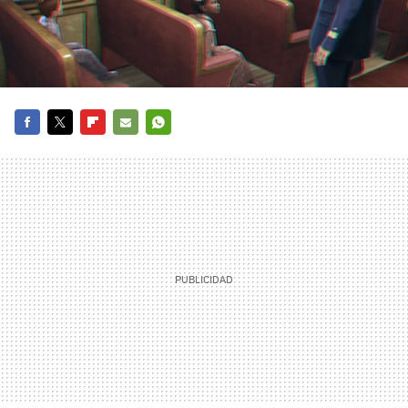
FACEBOOK
TWITTER
FLIPBOARD
E-
WHATSAPP
MAIL