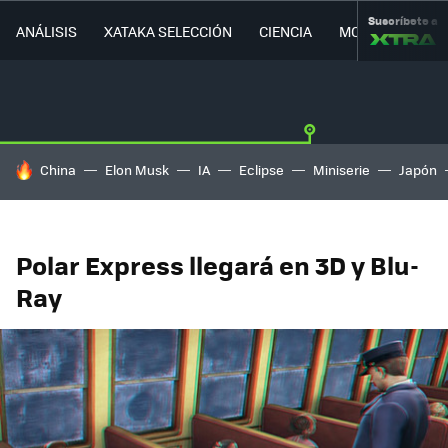
Suscríbete a
ANÁLISIS
XATAKA SELECCIÓN
CIENCIA
MOVILIDAD
HOY SE HABLA DE
China
Elon Musk
IA
Eclipse
Miniserie
Japón
Polar Express llegará en 3D y Blu-
Ray