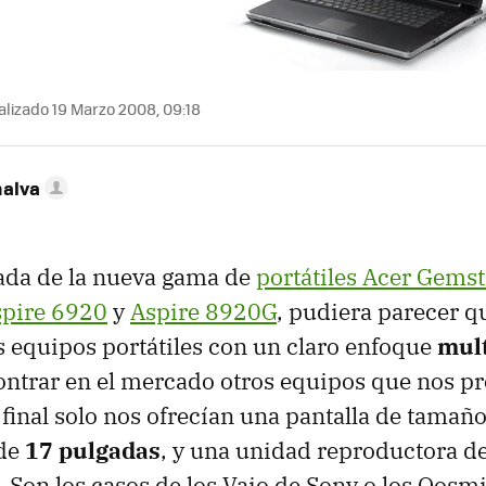
lizado 19 Marzo 2008, 09:18
nalva
ada de la nueva gama de
portátiles Acer Gems
pire 6920
y
Aspire 8920G
, pudiera parecer q
 equipos portátiles con un claro enfoque
mul
ntrar en el mercado otros equipos que nos pr
final solo nos ofrecían una pantalla de tamañ
de
17 pulgadas
, y una unidad reproductora d
 Son los casos de los Vaio de Sony o los Qosm