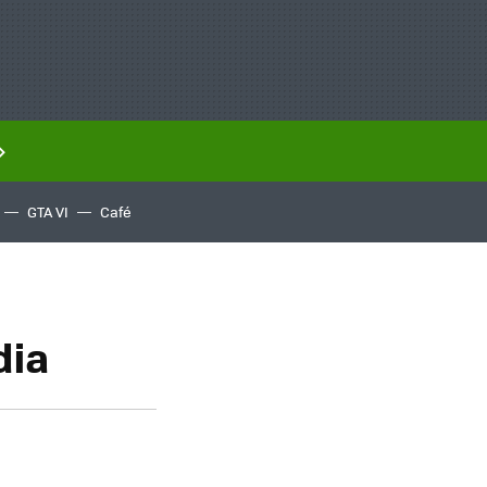
GTA VI
Café
dia