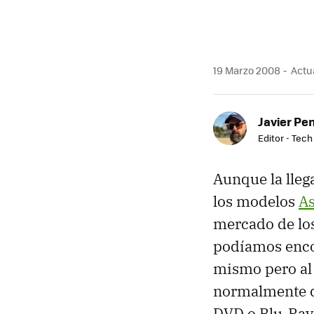
19 Marzo 2008
Actua
Javier Pe
Editor - Tech
Aunque la lleg
los modelos
As
mercado de los
podíamos enco
mismo pero al 
normalmente 
DVD o Blu-Ray.