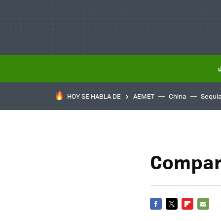
HOY SE HABLA DE
AEMET
China
Sequí
Compara
FACEBOOK
TWITTER
FLIPBOARD
E-