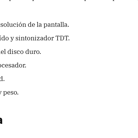
olución de la pantalla.
ído y sintonizador TDT.
el disco duro.
ocesador.
d.
 peso.
a