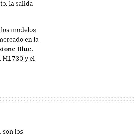
o, la salida
 los modelos
mercado en la
tone Blue
.
l M1730 y el
 son los