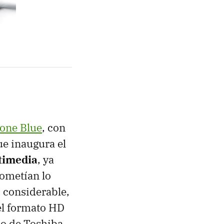
tone Blue
, con
ue inaugura el
timedia
, ya
ometían lo
o considerable,
el formato HD
io de Toshiba.