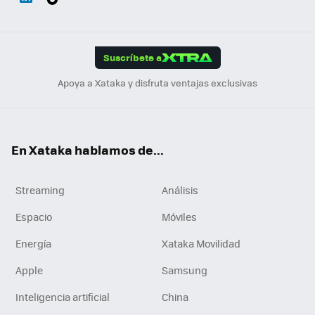
ats
ter
ebo
tub
agr
gra
boa
Link
Tikt
App
ok
e
am
m
rd
edI
ok
Suscríbete a
n
Apoya a Xataka y disfruta ventajas exclusivas
En Xataka hablamos de...
Streaming
Análisis
Espacio
Móviles
Energía
Xataka Movilidad
Apple
Samsung
Inteligencia artificial
China