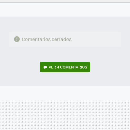
FACEBOOK
TWITTER
FLIPBOARD
E-
WHATSAPP
MAIL
Comentarios cerrados
VER
4 COMENTARIOS