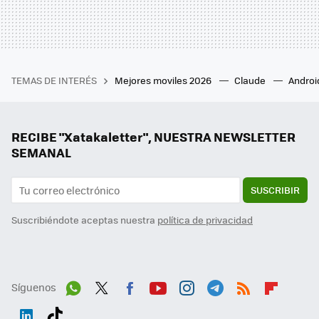
TEMAS DE INTERÉS
Mejores moviles 2026
Claude
Androi
RECIBE "Xatakaletter", NUESTRA NEWSLETTER
SEMANAL
SUSCRIBIR
Suscribiéndote aceptas nuestra
política de privacidad
Síguenos
Wh
Twit
Fac
You
Inst
Tele
RSS
Flip