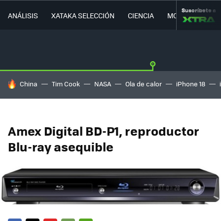
Suscríbete a
ANÁLISIS
XATAKA SELECCIÓN
CIENCIA
MOVILIDAD
HOY SE HABLA DE
China
Tim Cook
NASA
Ola de calor
iPhone 18
Amex Digital BD-P1, reproductor
Blu-ray asequible