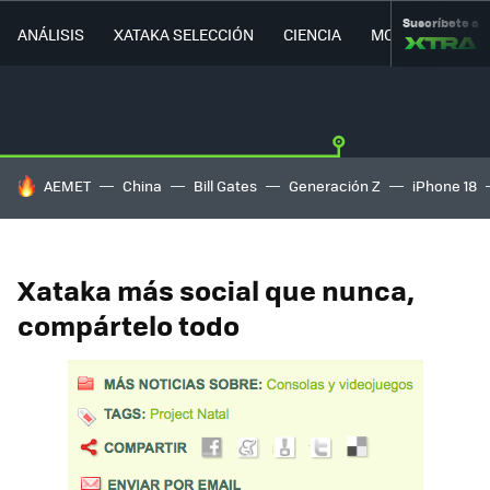
Suscríbete a
ANÁLISIS
XATAKA SELECCIÓN
CIENCIA
MOVILIDAD
HOY SE HABLA DE
AEMET
China
Bill Gates
Generación Z
iPhone 18
Xataka más social que nunca,
compártelo todo