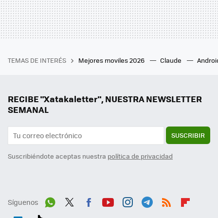
TEMAS DE INTERÉS
Mejores moviles 2026
Claude
Androi
RECIBE "Xatakaletter", NUESTRA NEWSLETTER
SEMANAL
SUSCRIBIR
Suscribiéndote aceptas nuestra
política de privacidad
Síguenos
Wh
Twit
Fac
You
Inst
Tele
RSS
Flip