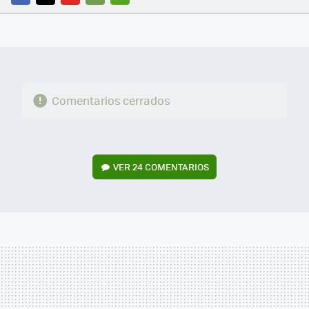
FACEBOOK
TWITTER
FLIPBOARD
E-
WHATSAPP
MAIL
Comentarios cerrados
VER
24 COMENTARIOS