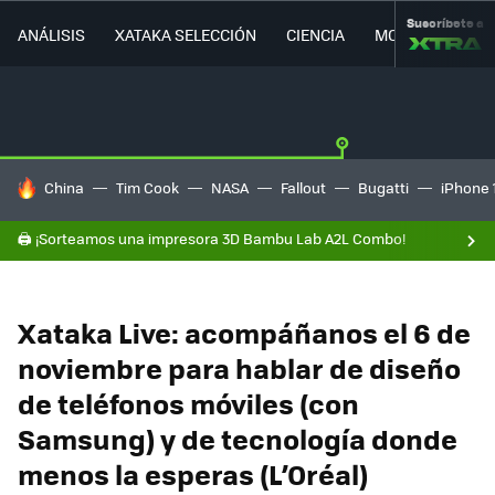
Suscríbete a
ANÁLISIS
XATAKA SELECCIÓN
CIENCIA
MOVILIDAD
HOY SE HABLA DE
China
Tim Cook
NASA
Fallout
Bugatti
iPhone 
🖨️ ¡Sorteamos una impresora 3D Bambu Lab A2L Combo!
Xataka Live: acompáñanos el 6 de
noviembre para hablar de diseño
de teléfonos móviles (con
Samsung) y de tecnología donde
menos la esperas (L’Oréal)