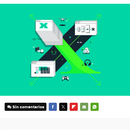
Sin comentarios
FACEBOOK
TWITTER
FLIPBOARD
E-
WHATSAPP
MAIL