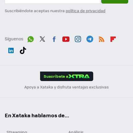
Suscribiéndote aceptas nuestra
política de privacidad
Síguenos
Wh
Twit
Fac
You
Inst
Tele
RSS
Flip
ats
ter
ebo
tub
agr
gra
boa
Link
Tikt
App
ok
e
am
m
rd
edI
ok
Suscríbete a
n
Apoya a Xataka y disfruta ventajas exclusivas
En Xataka hablamos de...
Streaming
Análisis