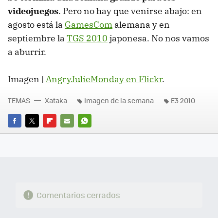
videojuegos
. Pero no hay que venirse abajo: en
agosto está la
GamesCom
alemana y en
septiembre la
TGS 2010
japonesa. No nos vamos
a aburrir.
Imagen |
AngryJulieMonday en Flickr
.
TEMAS
Xataka
Imagen de la semana
E3 2010
FACEBOOK
TWITTER
FLIPBOARD
E-
WHATSAPP
MAIL
Comentarios cerrados