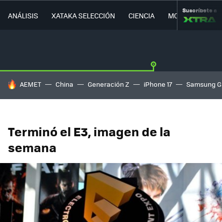
Suscríbete a
ANÁLISIS
XATAKA SELECCIÓN
CIENCIA
MOVILIDAD
HOY SE HABLA DE
AEMET
China
Generación Z
iPhone 17
Samsung G
Terminó el E3, imagen de la
semana