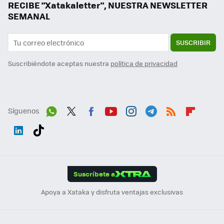
RECIBE "Xatakaletter", NUESTRA NEWSLETTER
SEMANAL
SUSCRIBIR
Suscribiéndote aceptas nuestra
política de privacidad
Síguenos
Wh
Twit
Fac
You
Inst
Tele
RSS
Flip
ats
ter
ebo
tub
agr
gra
boa
Link
Tikt
App
ok
e
am
m
rd
edI
ok
Suscríbete a
n
Apoya a Xataka y disfruta ventajas exclusivas