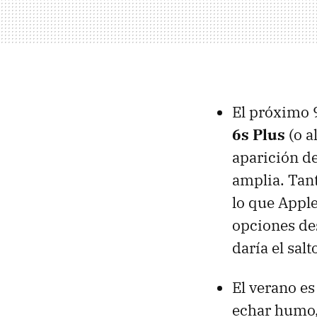
El próximo 
6s Plus
(o a
aparición d
amplia. Tan
lo que Apple
opciones de
daría el sal
El verano es
echar humo, 