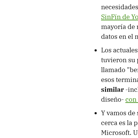
necesidades
SinFín de Y
mayoría de 
datos en el 
Los actuale
tuvieron su
llamado "ben
esos termin
similar
-inc
diseño-
con 
Y vamos de 
cerca es la 
Microsoft. U