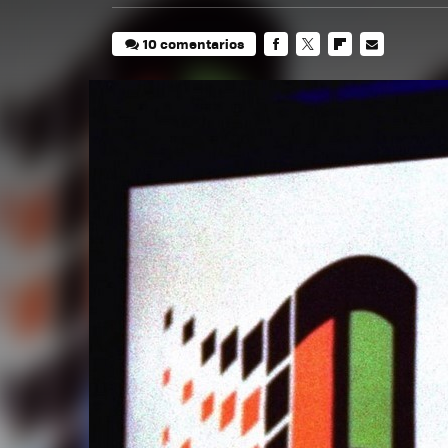
10 comentarios
FACEBOOK
TWITTER
FLIPBOARD
E-
MAIL