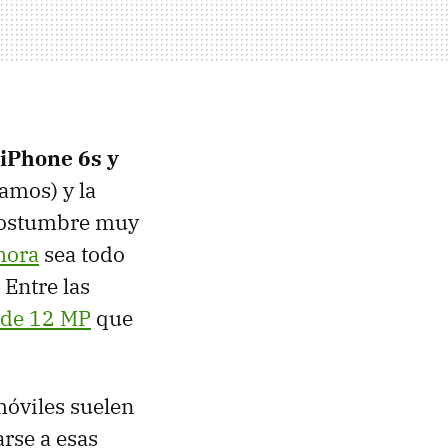
iPhone 6s y
amos) y la
 costumbre muy
hora
sea todo
 Entre las
 de 12 MP
que
móviles suelen
arse a esas