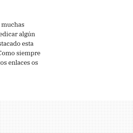
s muchas
edicar algún
stacado esta
. Como siempre
os enlaces os