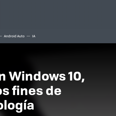
Android Auto
IA
n Windows 10,
s fines de
ología