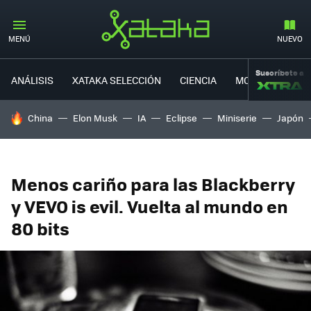
MENÚ
NUEVO
Suscríbete a
ANÁLISIS
XATAKA SELECCIÓN
CIENCIA
MOVILIDAD
HOY SE HABLA DE
China
Elon Musk
IA
Eclipse
Miniserie
Japón
Menos cariño para las Blackberry
y VEVO is evil. Vuelta al mundo en
80 bits