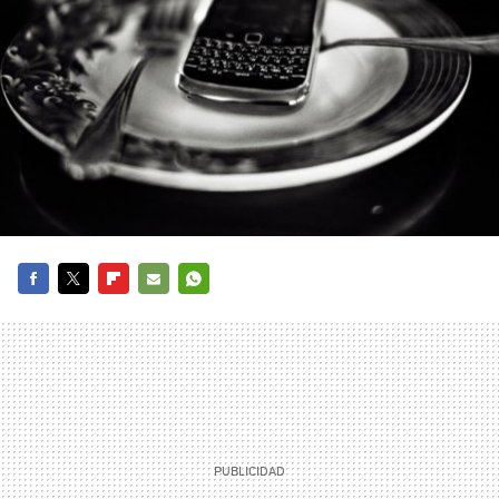
FACEBOOK
TWITTER
FLIPBOARD
E-
WHATSAPP
MAIL