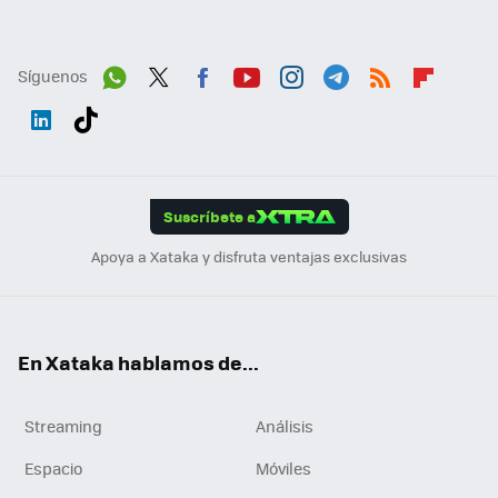
Síguenos
Wh
Twit
Fac
You
Inst
Tele
RSS
Flip
ats
ter
ebo
tub
agr
gra
boa
Link
Tikt
App
ok
e
am
m
rd
edI
ok
Suscríbete a
n
Apoya a Xataka y disfruta ventajas exclusivas
En Xataka hablamos de...
Streaming
Análisis
Espacio
Móviles