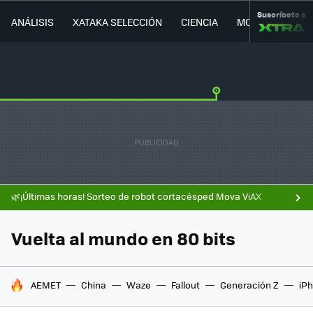
Suscríbete a
ANÁLISIS
XATAKA SELECCIÓN
CIENCIA
MOVILIDAD
🌿¡Últimas horas! Sorteo de robot cortacésped Mova ViAX
Vuelta al mundo en 80 bits
HOY SE HABLA DE
AEMET
China
Waze
Fallout
Generación Z
iPh