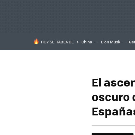
HOY SE HABLA DE
China
Elon Musk
Ge
El asce
oscuro d
Españas