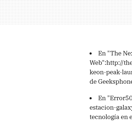
En "The Ne
Web":http://t
keon-peak-laun
de Geeksphon
En "Error50
estacion-galax
tecnología en 