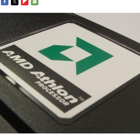
FACEBOOK
TWITTER
FLIPBOARD
E-
MAIL