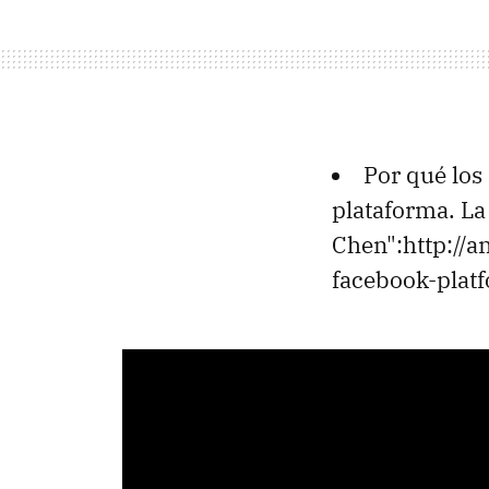
Por qué lo
plataforma. L
Chen":http://
facebook-plat