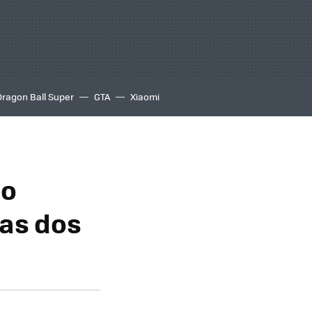
Dragon Ball Super
GTA
Xiaomi
do
las dos