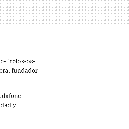
-firefox-os-
era, fundador
odafone-
idad y