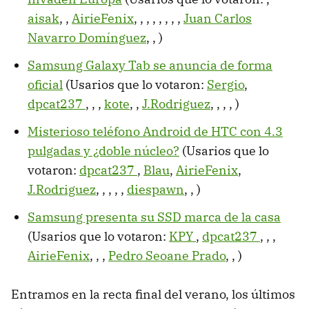
aisak
,
,
AirieFenix
,
,
,
,
,
,
,
,
Juan Carlos
Navarro Domínguez
,
,
)
Samsung Galaxy Tab se anuncia de forma
oficial
(Usarios que lo votaron:
Sergio
,
dpcat237
,
,
,
kote
,
,
J.Rodriguez
,
,
,
,
)
Misterioso teléfono Android de HTC con 4.3
pulgadas y ¿doble núcleo?
(Usarios que lo
votaron:
dpcat237
,
Blau
,
AirieFenix
,
J.Rodriguez
,
,
,
,
,
diespawn
,
,
)
Samsung presenta su SSD marca de la casa
(Usarios que lo votaron:
KPY
,
dpcat237
,
,
,
AirieFenix
,
,
,
Pedro Seoane Prado
,
,
)
Entramos en la recta final del verano, los últimos