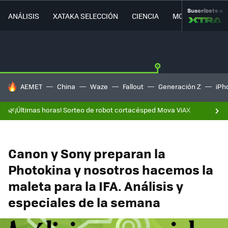
Suscríbete a
ANÁLISIS
XATAKA SELECCIÓN
CIENCIA
MOVILIDAD
HOY SE HABLA DE
AEMET
China
Waze
Fallout
Generación Z
iPh
🌿¡Últimas horas! Sorteo de robot cortacésped Mova ViAX
Canon y Sony preparan la
Photokina y nosotros hacemos la
maleta para la IFA. Análisis y
especiales de la semana