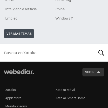
Inteligencia artificial
China
Empleo
Windows 11
VER MÁS TEMAS
BUSCA
SUBIR
Xataka
Xataka Móvil
Applesfera
Xataka Smart Home
Mundo Xiaomi