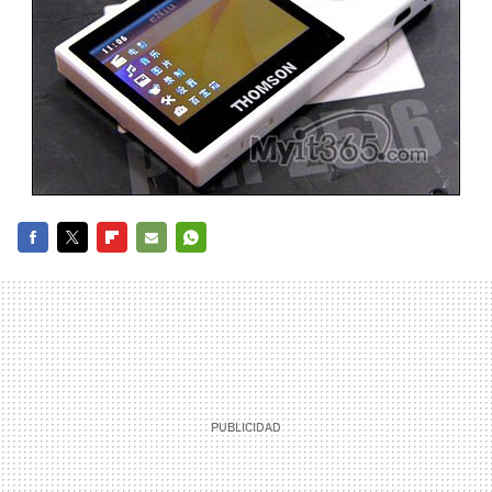
FACEBOOK
TWITTER
FLIPBOARD
E-
WHATSAPP
MAIL