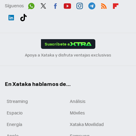
Síguenos
Wh
Twit
Fac
You
Inst
Tele
RSS
Flip
ats
ter
ebo
tub
agr
gra
boa
Link
Tikt
App
ok
e
am
m
rd
edI
ok
Suscríbete a
n
Apoya a Xataka y disfruta ventajas exclusivas
En Xataka hablamos de...
Streaming
Análisis
Espacio
Móviles
Energía
Xataka Movilidad
Apple
Samsung