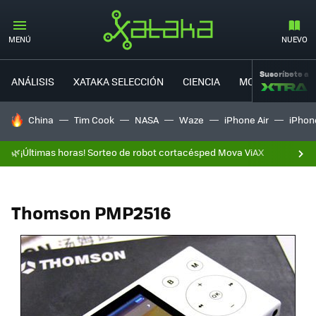
MENÚ
NUEVO
Suscríbete a
ANÁLISIS
XATAKA SELECCIÓN
CIENCIA
MOVILIDAD
HOY SE HABLA DE
China
Tim Cook
NASA
Waze
iPhone Air
iPhone
🌿¡Últimas horas! Sorteo de robot cortacésped Mova ViAX
Thomson PMP2516