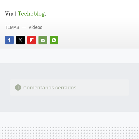
Vía |
Techeblog
.
TEMAS
Vídeos
FACEBOOK
TWITTER
FLIPBOARD
E-
WHATSAPP
MAIL
Comentarios cerrados