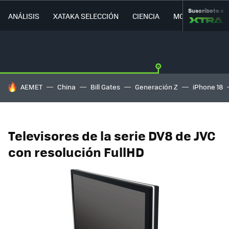
Suscríbete a
ANÁLISIS
XATAKA SELECCIÓN
CIENCIA
MOVILIDAD
HOY SE HABLA DE
AEMET
China
Bill Gates
Generación Z
iPhone 18
Televisores de la serie DV8 de JVC
con resolución FullHD