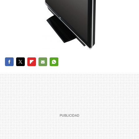
FACEBOOK
TWITTER
FLIPBOARD
E-
WHATSAPP
MAIL