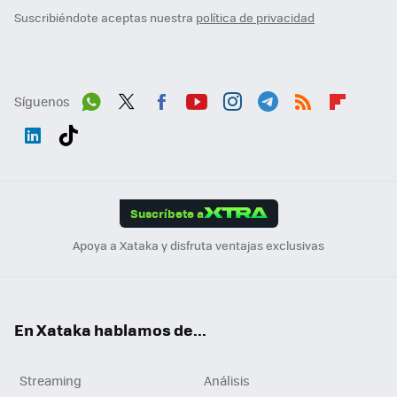
Suscribiéndote aceptas nuestra
política de privacidad
Síguenos
Wh
Twit
Fac
You
Inst
Tele
RSS
Flip
ats
ter
ebo
tub
agr
gra
boa
Link
Tikt
App
ok
e
am
m
rd
edI
ok
Suscríbete a
n
Apoya a Xataka y disfruta ventajas exclusivas
En Xataka hablamos de...
Streaming
Análisis