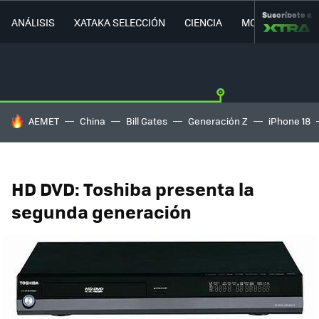
Suscríbete a
ANÁLISIS
XATAKA SELECCIÓN
CIENCIA
MOVILIDAD
HOY SE HABLA DE
AEMET
China
Bill Gates
Generación Z
iPhone 18
HD DVD: Toshiba presenta la
segunda generación