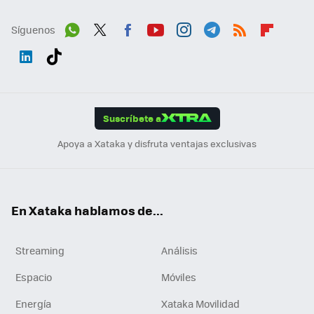
Síguenos
Wh
Twit
Fac
You
Inst
Tele
RSS
Flip
ats
ter
ebo
tub
agr
gra
boa
Link
Tikt
App
ok
e
am
m
rd
edI
ok
Suscríbete a
n
Apoya a Xataka y disfruta ventajas exclusivas
En Xataka hablamos de...
Streaming
Análisis
Espacio
Móviles
Energía
Xataka Movilidad