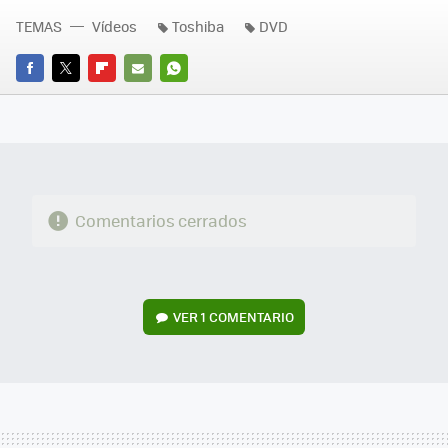
TEMAS
Vídeos
Toshiba
DVD
FACEBOOK
TWITTER
FLIPBOARD
E-
WHATSAPP
MAIL
Comentarios cerrados
VER
1 COMENTARIO