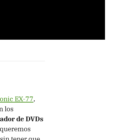
onic EX-77
,
n los
bador de DVDs
bo queremos
sin tener que