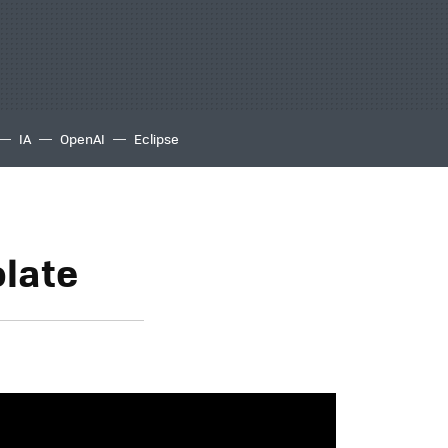
IA
OpenAI
Eclipse
olate