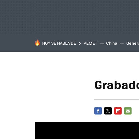
HOY SE HABLA DE
AEMET
China
Gener
Grabado
FACEBOOK
TWITTER
FLIPBOARD
E-
MAIL