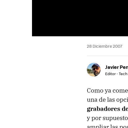
28 Diciembre 2007
Javier Pe
Editor - Tech
Como ya come
una de las opc
grabadores de
y por supuest
ampliar las po