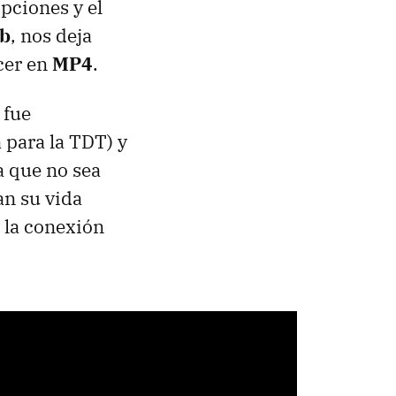
pciones y el
b
, nos deja
cer en
MP4
.
 fue
a para la TDT) y
a que no sea
an su vida
 la conexión