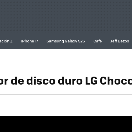
ación Z
iPhone 17
Samsung Galaxy S26
Café
Jeff Bezos
r de disco duro LG Choc