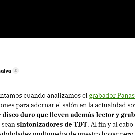
nalva
ntamos cuando analizamos el
grabador Panas
iones para adornar el salón en la actualidad so
 disco duro que lleven además lector y gra
o sean
sintonizadores de TDT
. Al fin y al ca
sibilidades multimedia de nuestro hogar pero 