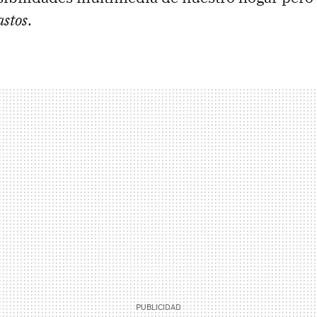
astos
.