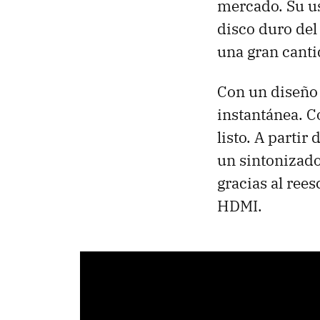
mercado. Su us
disco duro de
una gran cant
Con un diseño 
instantánea. C
listo. A parti
un sintonizado
gracias al ree
HDMI.