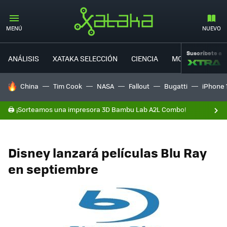
MENÚ
NUEVO
Suscríbete a
ANÁLISIS
XATAKA SELECCIÓN
CIENCIA
MOVILIDAD
HOY SE HABLA DE
China
Tim Cook
NASA
Fallout
Bugatti
iPhone 
🖨️ ¡Sorteamos una impresora 3D Bambu Lab A2L Combo!
Disney lanzará películas Blu Ray
en septiembre