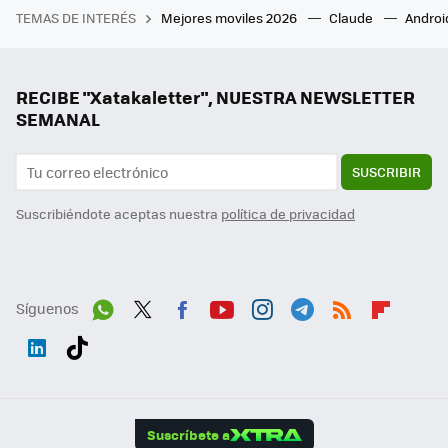
TEMAS DE INTERÉS
Mejores moviles 2026
Claude
Androi
RECIBE "Xatakaletter", NUESTRA NEWSLETTER
SEMANAL
SUSCRIBIR
Suscribiéndote aceptas nuestra
política de privacidad
Síguenos
Wh
Twit
Fac
You
Inst
Tele
RSS
Flip
ats
ter
ebo
tub
agr
gra
boa
Link
Tikt
App
ok
e
am
m
rd
edI
ok
Suscríbete a
n