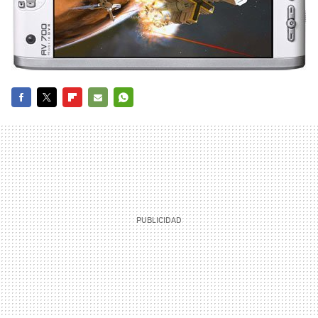
FACEBOOK
TWITTER
FLIPBOARD
E-
WHATSAPP
MAIL