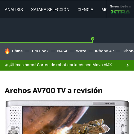
Suscríbete a
ANÁLISIS
XATAKA SELECCIÓN
CIENCIA
MOVILIDAD
HOY SE HABLA DE
China
Tim Cook
NASA
Waze
iPhone Air
iPhone
🌿¡Últimas horas! Sorteo de robot cortacésped Mova ViAX
Archos AV700 TV a revisión