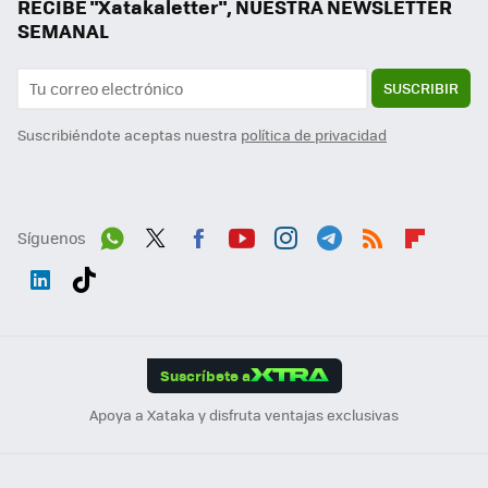
RECIBE "Xatakaletter", NUESTRA NEWSLETTER
SEMANAL
SUSCRIBIR
Suscribiéndote aceptas nuestra
política de privacidad
Síguenos
Wh
Twit
Fac
You
Inst
Tele
RSS
Flip
ats
ter
ebo
tub
agr
gra
boa
Link
Tikt
App
ok
e
am
m
rd
edI
ok
Suscríbete a
n
Apoya a Xataka y disfruta ventajas exclusivas