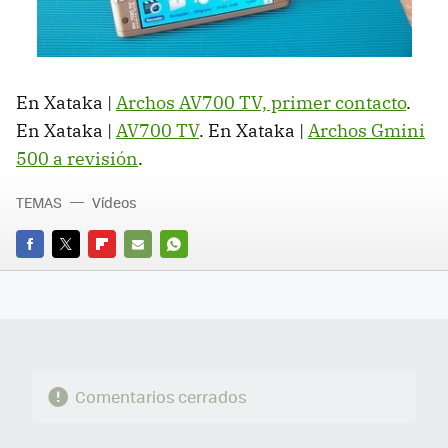
En Xataka |
Archos AV700 TV, primer contacto
.
En Xataka |
AV700 TV
. En Xataka |
Archos Gmini
500 a revisión
.
TEMAS
Vídeos
FACEBOOK
TWITTER
FLIPBOARD
E-
WHATSAPP
MAIL
Comentarios cerrados