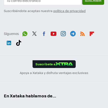
SUSCRIBIR
Suscribiéndote aceptas nuestra
política de privacidad
Síguenos
Wh
Twit
Fac
You
Inst
Tele
RSS
Flip
ats
ter
ebo
tub
agr
gra
boa
Link
Tikt
App
ok
e
am
m
rd
edI
ok
Suscríbete a
n
Apoya a Xataka y disfruta ventajas exclusivas
En Xataka hablamos de...