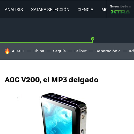
Suscríbete a
ANÁLISIS
XATAKA SELECCIÓN
CIENCIA
MOVILIDAD
HOY SE HABLA DE
AEMET
China
Sequía
Fallout
Generación Z
iP
AOC V200, el MP3 delgado