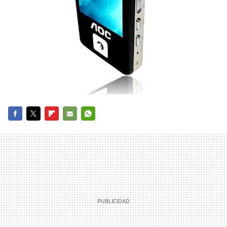
FACEBOOK
TWITTER
FLIPBOARD
E-
WHATSAPP
MAIL