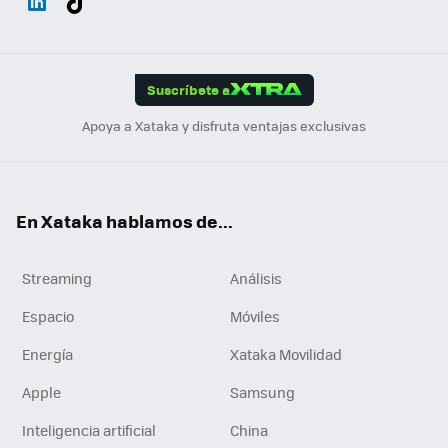
ats
ter
ebo
tub
agr
gra
boa
Link
Tikt
App
ok
e
am
m
rd
edI
ok
Suscríbete a
n
Apoya a Xataka y disfruta ventajas exclusivas
En Xataka hablamos de...
Streaming
Análisis
Espacio
Móviles
Energía
Xataka Movilidad
Apple
Samsung
Inteligencia artificial
China