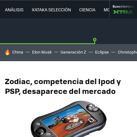
Suscríbete a
ANÁLISIS
XATAKA SELECCIÓN
CIENCIA
MOVILIDAD
HOY SE HABLA DE
China
Elon Musk
Generación Z
Eclipse
Christoph
Zodiac, competencia del Ipod y
PSP, desaparece del mercado