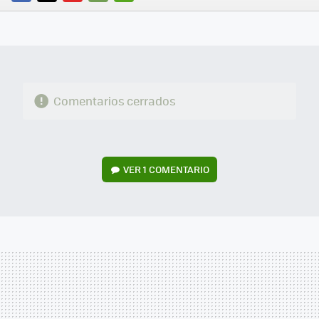
FACEBOOK
TWITTER
FLIPBOARD
E-
WHATSAPP
MAIL
Comentarios cerrados
VER
1 COMENTARIO