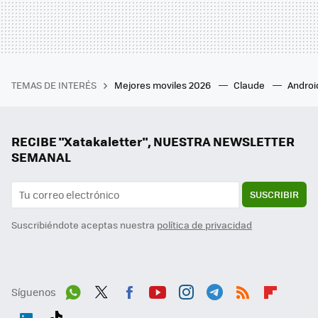
TEMAS DE INTERÉS
Mejores moviles 2026
Claude
Androi
RECIBE "Xatakaletter", NUESTRA NEWSLETTER
SEMANAL
SUSCRIBIR
Suscribiéndote aceptas nuestra
política de privacidad
Síguenos
Wh
Twit
Fac
You
Inst
Tele
RSS
Flip