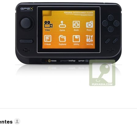
entes