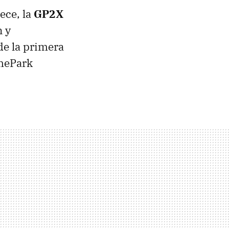
ece, la
GP2X
n y
de la primera
amePark