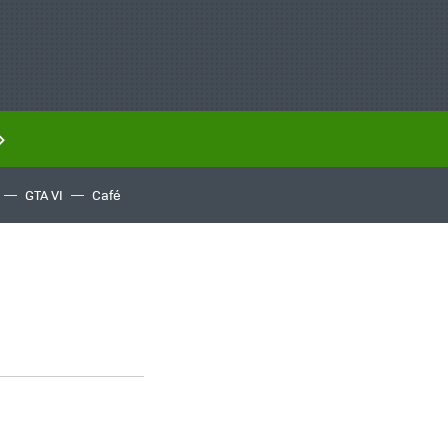
GTA VI
Café