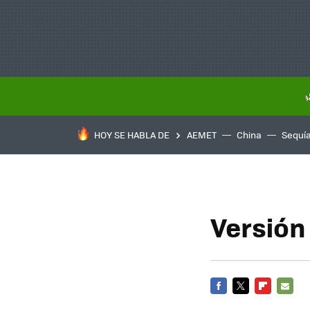
HOY SE HABLA DE
AEMET
China
Sequí
Versión
FACEBOOK
TWITTER
FLIPBOARD
E-