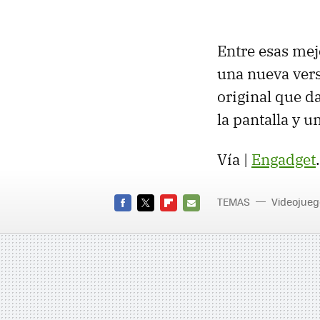
Entre esas mej
una nueva vers
original que d
la pantalla y 
Vía |
Engadget
TEMAS
Videojueg
FACEBOOK
TWITTER
FLIPBOARD
E-
MAIL