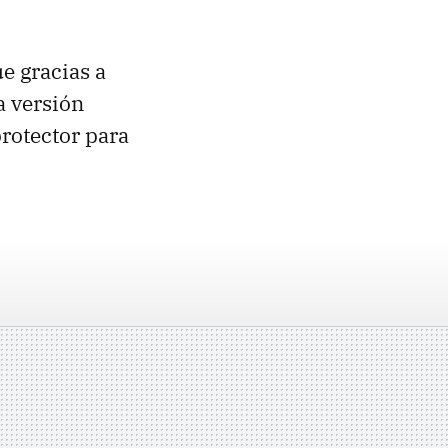
e gracias a
a versión
protector para